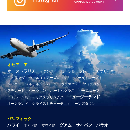
OFFICIAL ACCOUNT
オセアニア
オーストラリア
ケアンズ
グリーン島
グレートバリアリーフ
キュランダ
ウルル（エアーズロック）
ゴールドコースト
シドニー
メルボルン
パース
タスマニア
ブリスベン
アデレード
ダーウィン
ポートダグラス
パームコーブ
ニュージーランド
ハミルトン島
アリススプリングス
オークランド
クライストチャーチ
クィーンズタウン
パシフィック
ハワイ
グアム
サイパン
パラオ
オアフ島
マウイ島