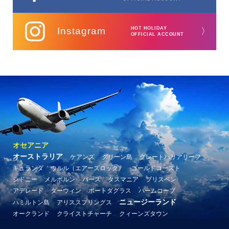
Instagram
HOT HOLIDAY
〉
OFFICIAL ACCOUNT
オセアニア
オーストラリア
ケアンズ
グリーン島
グレートバリアリーフ
キュランダ
ウルル（エアーズロック）
ゴールドコースト
シドニー
メルボルン
パース
タスマニア
ブリスベン
アデレード
ダーウィン
ポートダグラス
パームコーブ
ニュージーランド
ハミルトン島
アリススプリングス
オークランド
クライストチャーチ
クィーンズタウン