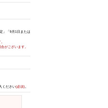
定」「9月1日または
す。
場合がございます。
。
入ください
(必須)
。