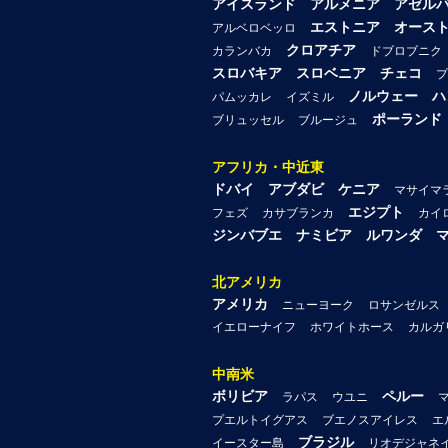
アイスランド
アルメニア
アゼル
エストニア
オース
アルベロベッロ
クロアチア
カランバカ
ドブロブニク
スロバキア
スロベニア
チェコ
プ
ノルウェー
ハ
パムッカレ
イズミル
ポーランド
ブリュッセル
ブルージュ
アフリカ・中近東
ドバイ
アブダビ
ケニア
マサイマ
エジプト
フェズ
カサブランカ
カイ
ジンバブエ
ナミビア
ルワンダ
北アメリカ
アメリカ
ニューヨーク
ロサンゼルス
イエローナイフ
ホワイトホース
カルガ
中南米
ボリビア
ペルー
ラパス
ウユニ
プエルトイグアス
ブエノスアイレス
エ
ブラジル
イースター島
リオデジャネ