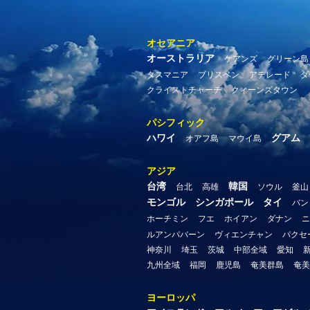
オセアニア
オーストラリア
ケアンズ
グリーン島
タスマニア
ブリスベン
アデレード
ダ
クライストチャーチ
クィーンズタウン
パシフィック
ハワイ
グアム
オアフ島
マウイ島
アジア
台湾
韓国
台北
高雄
ソウル
釜山
モンゴル
シンガポール
タイ
バン
ホーチミン
フエ
ホイアン
ダナン
ニ
ルアンパバーン
ヴィエンチャン
パクセ
神奈川
埼玉
茨城
中部全域
愛知
九州全域
福岡
鹿児島
奄美群島
奄美
ヨーロッパ