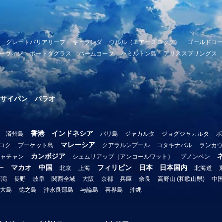
グレートバリアリーフ
キュランダ
ウルル（エアーズロック）
ゴールドコ
ーウィン
ポートダグラス
パームコーブ
ハミルトン島
アリススプリングス
サイパン
パラオ
香港
インドネシア
済州島
バリ島
ジャカルタ
ジョグジャカルタ
ボ
マレーシア
コク
プーケット島
クアラルンプール
コタキナバル
ランカ
カンボジア
ャチャン
シェムリアップ（アンコールワット）
プノンペン
マカオ
中国
フィリピン
日本
日本国内
ー
北京
上海
北海道
新潟
長野
岐阜
関西全域
大阪
京都
兵庫
奈良
高野山 (和歌山県)
中
大島
徳之島
沖永良部島
与論島
喜界島
沖縄