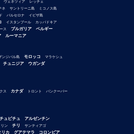
ヴェネツィア
レッチェ
テネ
サントリーニ島
ミコノス島
ド
バルセロナ
イビザ島
コ
イスタンブール
カッパドキア
ブルガリア
ベルギー
ース
ア
ルーマニア
モロッコ
ザンジバル島
マラケシュ
チュニジア
ウガンダ
カナダ
クス
トロント
バンクーバー
チュピチュ
アルゼンチン
チリ
ドリン
サンティアゴ
タリカ
グアテマラ
コロンビア