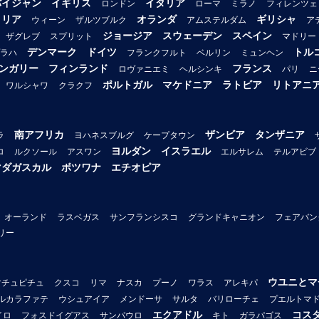
バイジャン
イギリス
イタリア
ロンドン
ローマ
ミラノ
フィレンツェ
トリア
オランダ
ギリシャ
ウィーン
ザルツブルク
アムステルダム
ア
ジョージア
スウェーデン
スペイン
ザグレブ
スプリット
マドリー
デンマーク
ドイツ
トル
ラハ
フランクフルト
ベルリン
ミュンヘン
ンガリー
フィンランド
フランス
ロヴァニエミ
ヘルシンキ
パリ
ニ
ポルトガル
マケドニア
ラトビア
リトアニ
ワルシャワ
クラクフ
南アフリカ
ザンビア
タンザニア
ラ
ヨハネスブルグ
ケープタウン
ヨルダン
イスラエル
ロ
ルクソール
アスワン
エルサレム
テルアビブ
マダガスカル
ボツワナ
エチオピア
オーランド
ラスベガス
サンフランシスコ
グランドキャニオン
フェアバン
リー
ウユニとマ
マチュピチュ
クスコ
リマ
ナスカ
プーノ
ワラス
アレキパ
ルカラファテ
ウシュアイア
メンドーサ
サルタ
バリローチェ
プエルトマ
エクアドル
コス
イロ
フォスドイグアス
サンパウロ
キト
ガラパゴス