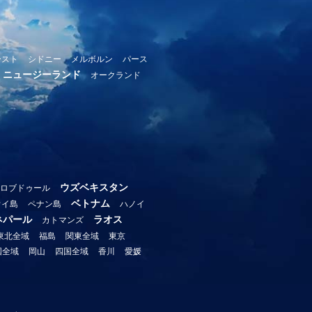
ースト
シドニー
メルボルン
パース
ニュージーランド
オークランド
ウズベキスタン
ロブドゥール
ベトナム
ウイ島
ペナン島
ハノイ
ネパール
ラオス
カトマンズ
東北全域
福島
関東全域
東京
国全域
岡山
四国全域
香川
愛媛