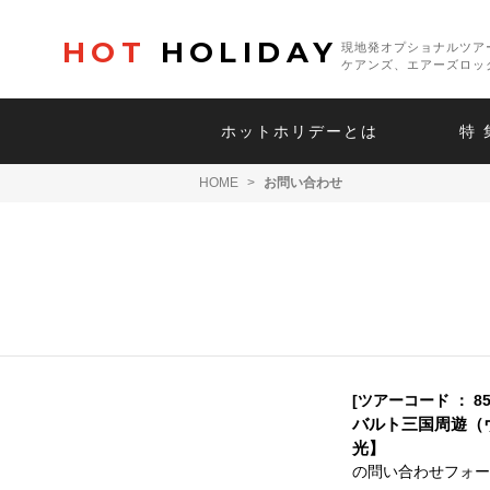
HOT
HOLIDAY
現地発オプショナルツア
ケアンズ、エアーズロッ
ホットホリデーとは
特 
HOME
>
お問い合わせ
[ツアーコード ： 85
バルト三国周遊（
光】
の問い合わせフォー