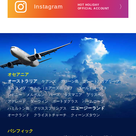
Instagram
HOT HOLIDAY
〉
OFFICIAL ACCOUNT
オセアニア
オーストラリア
ケアンズ
グリーン島
グレートバリアリーフ
キュランダ
ウルル（エアーズロック）
ゴールドコースト
シドニー
メルボルン
パース
タスマニア
ブリスベン
アデレード
ダーウィン
ポートダグラス
パームコーブ
ニュージーランド
ハミルトン島
アリススプリングス
オークランド
クライストチャーチ
クィーンズタウン
パシフィック