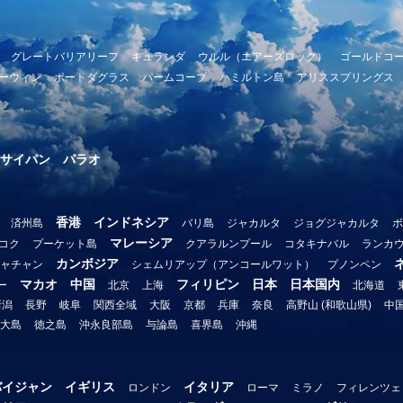
グレートバリアリーフ
キュランダ
ウルル（エアーズロック）
ゴールドコ
ーウィン
ポートダグラス
パームコーブ
ハミルトン島
アリススプリングス
サイパン
パラオ
香港
インドネシア
済州島
バリ島
ジャカルタ
ジョグジャカルタ
ボ
マレーシア
コク
プーケット島
クアラルンプール
コタキナバル
ランカ
カンボジア
ャチャン
シェムリアップ（アンコールワット）
プノンペン
マカオ
中国
フィリピン
日本
日本国内
ー
北京
上海
北海道
新潟
長野
岐阜
関西全域
大阪
京都
兵庫
奈良
高野山 (和歌山県)
中
大島
徳之島
沖永良部島
与論島
喜界島
沖縄
バイジャン
イギリス
イタリア
ロンドン
ローマ
ミラノ
フィレンツェ