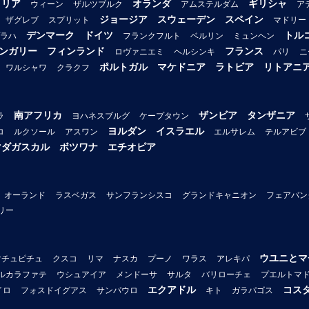
トリア
オランダ
ギリシャ
ウィーン
ザルツブルク
アムステルダム
ア
ジョージア
スウェーデン
スペイン
ザグレブ
スプリット
マドリー
デンマーク
ドイツ
トル
ラハ
フランクフルト
ベルリン
ミュンヘン
ンガリー
フィンランド
フランス
ロヴァニエミ
ヘルシンキ
パリ
ニ
ポルトガル
マケドニア
ラトビア
リトアニ
ワルシャワ
クラクフ
南アフリカ
ザンビア
タンザニア
ラ
ヨハネスブルグ
ケープタウン
ヨルダン
イスラエル
ロ
ルクソール
アスワン
エルサレム
テルアビブ
マダガスカル
ボツワナ
エチオピア
オーランド
ラスベガス
サンフランシスコ
グランドキャニオン
フェアバン
リー
ウユニとマ
マチュピチュ
クスコ
リマ
ナスカ
プーノ
ワラス
アレキパ
ルカラファテ
ウシュアイア
メンドーサ
サルタ
バリローチェ
プエルトマ
エクアドル
コス
イロ
フォスドイグアス
サンパウロ
キト
ガラパゴス