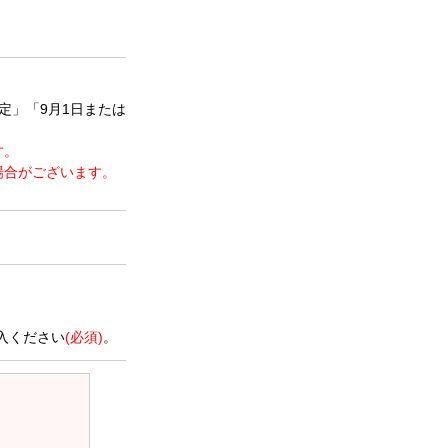
定」「9月1日または
す。
場合がございます。
。
入ください
(必須)
。