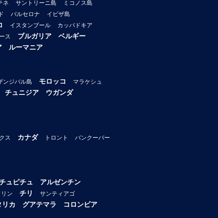
テネ
サントリーニ島
ミコノス島
ド
バルセロナ
イビザ島
コ
イスタンブール
カッパドキア
ブルガリア
ベルギー
ース
ア
ルーマニア
モロッコ
ザンジバル島
マラケシュ
チュニジア
ウガンダ
カナダ
クス
トロント
バンクーバー
チュピチュ
アルゼンチン
チリ
ドリン
サンティアゴ
タリカ
グアテマラ
コロンビア