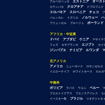
エストニア
オース
アルベロベッロ
クロアチア
カランバカ
ドブロブニク
スロバキア
スロベニア
チェコ
プ
ノルウェー
ハ
パムッカレ
イズミル
ポーランド
ブリュッセル
ブルージュ
アフリカ・中近東
ドバイ
アブダビ
ケニア
マサイマ
エジプト
フェズ
カサブランカ
カイ
ジンバブエ
ナミビア
ルワンダ
北アメリカ
アメリカ
ニューヨーク
ロサンゼルス
イエローナイフ
ホワイトホース
カルガ
中南米
ボリビア
ペルー
ラパス
ウユニ
プエルトイグアス
ブエノスアイレス
エ
ブラジル
イースター島
リオデジャネ