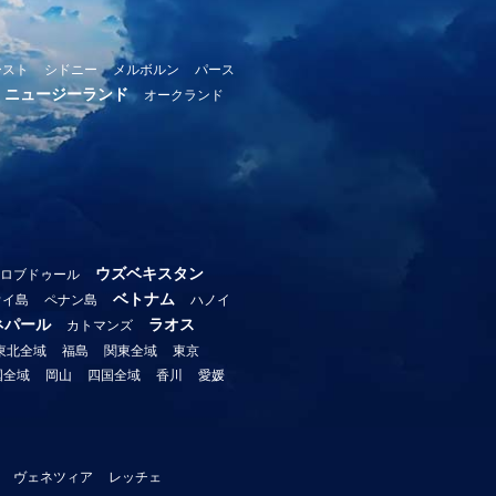
ースト
シドニー
メルボルン
パース
ニュージーランド
オークランド
ウズベキスタン
ロブドゥール
ベトナム
ウイ島
ペナン島
ハノイ
ネパール
ラオス
カトマンズ
東北全域
福島
関東全域
東京
国全域
岡山
四国全域
香川
愛媛
ヴェネツィア
レッチェ