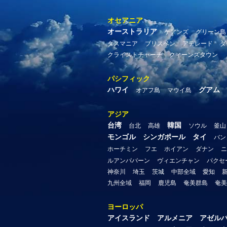
オセアニア
オーストラリア
ケアンズ
グリーン島
タスマニア
ブリスベン
アデレード
ダ
クライストチャーチ
クィーンズタウン
パシフィック
ハワイ
グアム
オアフ島
マウイ島
アジア
台湾
韓国
台北
高雄
ソウル
釜山
モンゴル
シンガポール
タイ
バン
ホーチミン
フエ
ホイアン
ダナン
ニ
ルアンパバーン
ヴィエンチャン
パクセ
神奈川
埼玉
茨城
中部全域
愛知
九州全域
福岡
鹿児島
奄美群島
奄美
ヨーロッパ
アイスランド
アルメニア
アゼル