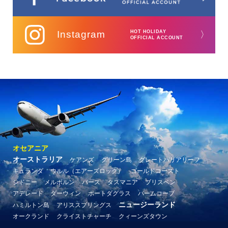
Instagram
HOT HOLIDAY
〉
OFFICIAL ACCOUNT
オセアニア
オーストラリア
ケアンズ
グリーン島
グレートバリアリーフ
キュランダ
ウルル（エアーズロック）
ゴールドコースト
シドニー
メルボルン
パース
タスマニア
ブリスベン
アデレード
ダーウィン
ポートダグラス
パームコーブ
ニュージーランド
ハミルトン島
アリススプリングス
オークランド
クライストチャーチ
クィーンズタウン