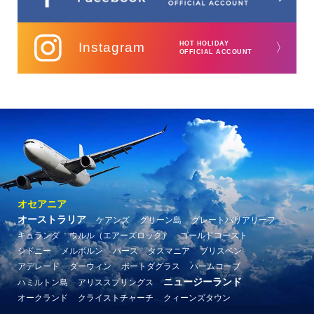
Instagram
HOT HOLIDAY
〉
OFFICIAL ACCOUNT
オセアニア
オーストラリア
ケアンズ
グリーン島
グレートバリアリーフ
キュランダ
ウルル（エアーズロック）
ゴールドコースト
シドニー
メルボルン
パース
タスマニア
ブリスベン
アデレード
ダーウィン
ポートダグラス
パームコーブ
ニュージーランド
ハミルトン島
アリススプリングス
オークランド
クライストチャーチ
クィーンズタウン