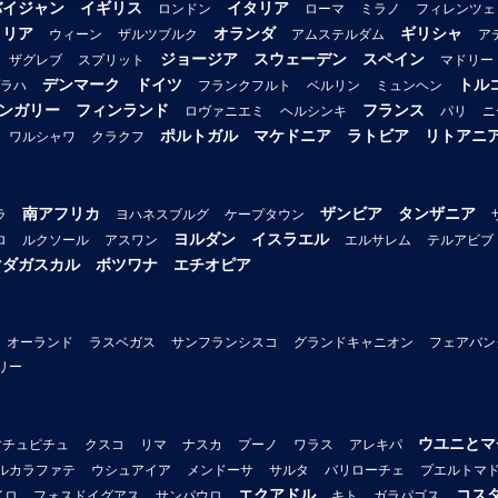
バイジャン
イギリス
イタリア
ロンドン
ローマ
ミラノ
フィレンツェ
トリア
オランダ
ギリシャ
ウィーン
ザルツブルク
アムステルダム
ア
ジョージア
スウェーデン
スペイン
ザグレブ
スプリット
マドリー
デンマーク
ドイツ
トル
ラハ
フランクフルト
ベルリン
ミュンヘン
ンガリー
フィンランド
フランス
ロヴァニエミ
ヘルシンキ
パリ
ニ
ポルトガル
マケドニア
ラトビア
リトアニ
ワルシャワ
クラクフ
南アフリカ
ザンビア
タンザニア
ラ
ヨハネスブルグ
ケープタウン
ヨルダン
イスラエル
ロ
ルクソール
アスワン
エルサレム
テルアビブ
マダガスカル
ボツワナ
エチオピア
オーランド
ラスベガス
サンフランシスコ
グランドキャニオン
フェアバン
リー
ウユニとマ
マチュピチュ
クスコ
リマ
ナスカ
プーノ
ワラス
アレキパ
ルカラファテ
ウシュアイア
メンドーサ
サルタ
バリローチェ
プエルトマ
エクアドル
コス
イロ
フォスドイグアス
サンパウロ
キト
ガラパゴス