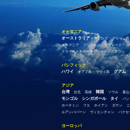
オセアニア
オーストラリア
ケアンズ
グリーン島
タスマニア
ブリスベン
アデレード
ダ
クライストチャーチ
クィーンズタウン
パシフィック
ハワイ
グアム
オアフ島
マウイ島
アジア
台湾
韓国
台北
高雄
ソウル
釜山
モンゴル
シンガポール
タイ
バン
ホーチミン
フエ
ホイアン
ダナン
ニ
ルアンパバーン
ヴィエンチャン
パクセ
ヨーロッパ