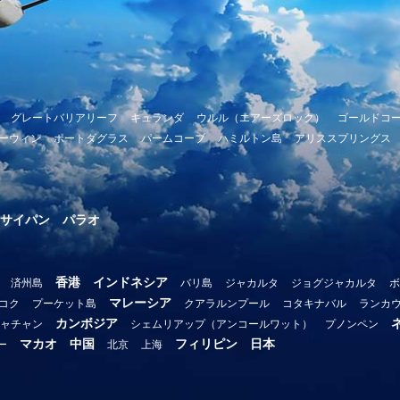
グレートバリアリーフ
キュランダ
ウルル（エアーズロック）
ゴールドコ
ーウィン
ポートダグラス
パームコーブ
ハミルトン島
アリススプリングス
サイパン
パラオ
香港
インドネシア
済州島
バリ島
ジャカルタ
ジョグジャカルタ
ボ
マレーシア
コク
プーケット島
クアラルンプール
コタキナバル
ランカ
カンボジア
ャチャン
シェムリアップ（アンコールワット）
プノンペン
マカオ
中国
フィリピン
日本
ー
北京
上海