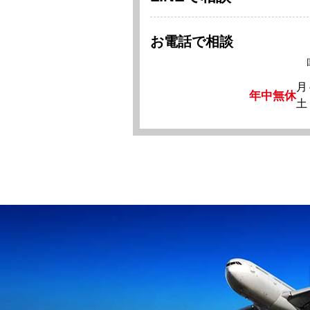
お電話で相談
月
年中無休
土