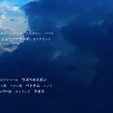
ースト
シドニー
メルボルン
パース
ニュージーランド
オークランド
ウズベキスタン
ロブドゥール
ベトナム
ウイ島
ペナン島
ハノイ
ネパール
ラオス
カトマンズ