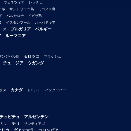
ヴェネツィア
レッチェ
テネ
サントリーニ島
ミコノス島
ド
バルセロナ
イビザ島
コ
イスタンブール
カッパドキア
ブルガリア
ベルギー
ース
ア
ルーマニア
モロッコ
ザンジバル島
マラケシュ
チュニジア
ウガンダ
カナダ
クス
トロント
バンクーバー
チュピチュ
アルゼンチン
チリ
ドリン
サンティアゴ
タリカ
グアテマラ
コロンビア