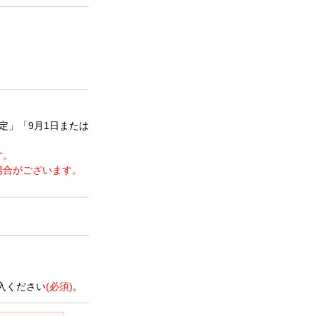
定」「9月1日または
す。
場合がございます。
。
入ください
(必須)
。