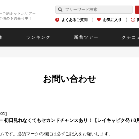
ー予約ホットホリデー
ク他の予約受付中！
よくあるご質問
お気に入り
集
ランキング
新着ツアー
クチコ
お問い合わせ
01]
 初日見れなくてもセカンドチャンスあり！【レイキャビク発 / 8
ムです。必須マークの欄には必ずご記入をお願いします。