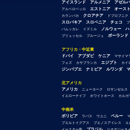
アイスランド
アルメニア
アゼル
エストニア
オース
アルベロベッロ
クロアチア
カランバカ
ドブロブニク
スロバキア
スロベニア
チェコ
プ
ノルウェー
ハ
パムッカレ
イズミル
ポーランド
ブリュッセル
ブルージュ
アフリカ・中近東
ドバイ
アブダビ
ケニア
マサイマ
エジプト
フェズ
カサブランカ
カイ
ジンバブエ
ナミビア
ルワンダ
北アメリカ
アメリカ
ニューヨーク
ロサンゼルス
イエローナイフ
ホワイトホース
カルガ
中南米
ボリビア
ペルー
ラパス
ウユニ
プエルトイグアス
ブエノスアイレス
エ
ブラジル
イースター島
リオデジャネ