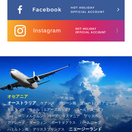
Instagram
HOT HOLIDAY
〉
OFFICIAL ACCOUNT
オセアニア
オーストラリア
ケアンズ
グリーン島
グレートバリアリーフ
キュランダ
ウルル（エアーズロック）
ゴールドコースト
シドニー
メルボルン
パース
タスマニア
ブリスベン
アデレード
ダーウィン
ポートダグラス
パームコーブ
ニュージーランド
ハミルトン島
アリススプリングス