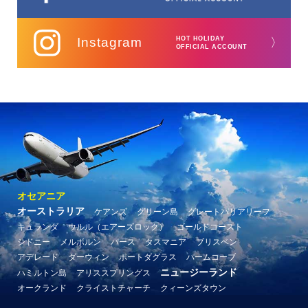
Instagram
HOT HOLIDAY
〉
OFFICIAL ACCOUNT
オセアニア
オーストラリア
ケアンズ
グリーン島
グレートバリアリーフ
キュランダ
ウルル（エアーズロック）
ゴールドコースト
シドニー
メルボルン
パース
タスマニア
ブリスベン
アデレード
ダーウィン
ポートダグラス
パームコーブ
ニュージーランド
ハミルトン島
アリススプリングス
オークランド
クライストチャーチ
クィーンズタウン