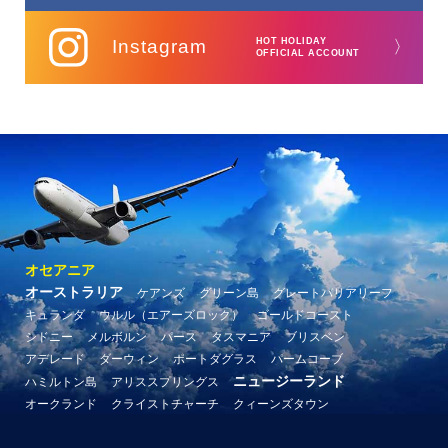
Instagram
HOT HOLIDAY
〉
OFFICIAL ACCOUNT
オセアニア
オーストラリア
ケアンズ
グリーン島
グレートバリアリーフ
キュランダ
ウルル（エアーズロック）
ゴールドコースト
シドニー
メルボルン
パース
タスマニア
ブリスベン
アデレード
ダーウィン
ポートダグラス
パームコーブ
ニュージーランド
ハミルトン島
アリススプリングス
オークランド
クライストチャーチ
クィーンズタウン