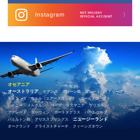
Instagram
HOT HOLIDAY
〉
OFFICIAL ACCOUNT
オセアニア
オーストラリア
ケアンズ
グリーン島
グレートバリアリーフ
キュランダ
ウルル（エアーズロック）
ゴールドコースト
シドニー
メルボルン
パース
タスマニア
ブリスベン
アデレード
ダーウィン
ポートダグラス
パームコーブ
ニュージーランド
ハミルトン島
アリススプリングス
オークランド
クライストチャーチ
クィーンズタウン