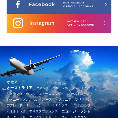
Instagram
HOT HOLIDAY
〉
OFFICIAL ACCOUNT
オセアニア
オーストラリア
ケアンズ
グリーン島
グレートバリアリーフ
キュランダ
ウルル（エアーズロック）
ゴールドコースト
シドニー
メルボルン
パース
タスマニア
ブリスベン
アデレード
ダーウィン
ポートダグラス
パームコーブ
ニュージーランド
ハミルトン島
アリススプリングス
オークランド
クライストチャーチ
クィーンズタウン