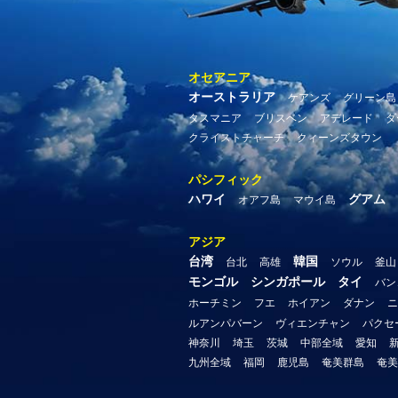
オセアニア
オーストラリア
ケアンズ
グリーン島
タスマニア
ブリスベン
アデレード
ダ
クライストチャーチ
クィーンズタウン
パシフィック
ハワイ
グアム
オアフ島
マウイ島
アジア
台湾
韓国
台北
高雄
ソウル
釜山
モンゴル
シンガポール
タイ
バン
ホーチミン
フエ
ホイアン
ダナン
ニ
ルアンパバーン
ヴィエンチャン
パクセ
神奈川
埼玉
茨城
中部全域
愛知
九州全域
福岡
鹿児島
奄美群島
奄美