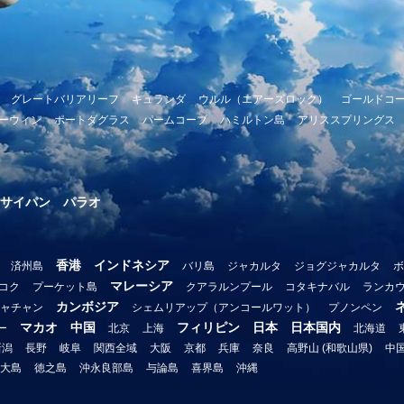
グレートバリアリーフ
キュランダ
ウルル（エアーズロック）
ゴールドコ
ーウィン
ポートダグラス
パームコーブ
ハミルトン島
アリススプリングス
サイパン
パラオ
香港
インドネシア
済州島
バリ島
ジャカルタ
ジョグジャカルタ
ボ
マレーシア
コク
プーケット島
クアラルンプール
コタキナバル
ランカ
カンボジア
ャチャン
シェムリアップ（アンコールワット）
プノンペン
マカオ
中国
フィリピン
日本
日本国内
ー
北京
上海
北海道
新潟
長野
岐阜
関西全域
大阪
京都
兵庫
奈良
高野山 (和歌山県)
中
大島
徳之島
沖永良部島
与論島
喜界島
沖縄