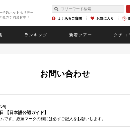
ー予約ホットホリデー
ク他の予約受付中！
よくあるご質問
お気に入り
集
ランキング
新着ツアー
クチコ
お問い合わせ
54]
日 【日本語公認ガイド】
ムです。必須マークの欄には必ずご記入をお願いします。