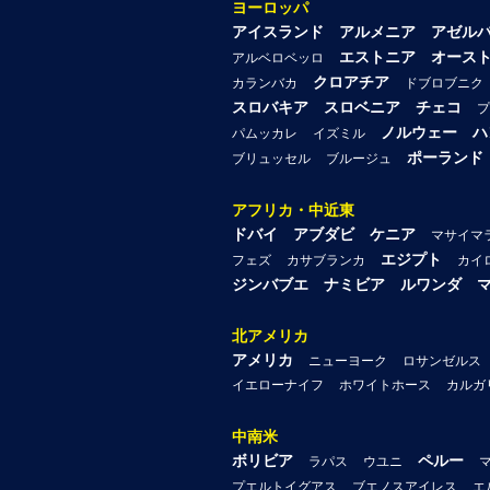
ヨーロッパ
アイスランド
アルメニア
アゼル
エストニア
オース
アルベロベッロ
クロアチア
カランバカ
ドブロブニク
スロバキア
スロベニア
チェコ
プ
ノルウェー
ハ
パムッカレ
イズミル
ポーランド
ブリュッセル
ブルージュ
アフリカ・中近東
ドバイ
アブダビ
ケニア
マサイマ
エジプト
フェズ
カサブランカ
カイ
ジンバブエ
ナミビア
ルワンダ
北アメリカ
アメリカ
ニューヨーク
ロサンゼルス
イエローナイフ
ホワイトホース
カルガ
中南米
ボリビア
ペルー
ラパス
ウユニ
プエルトイグアス
ブエノスアイレス
エ