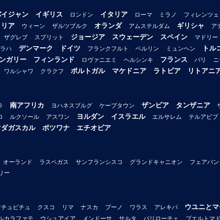
バイジャン
イギリス
イタリア
ロンドン
ローマ
ミラノ
フィレンツェ
トリア
オランダ
ギリシャ
ウィーン
ザルツブルク
アムステルダム
ア
ジョージア
スウェーデン
スペイン
ザグレブ
スプリット
マドリー
デンマーク
ドイツ
トル
ラハ
フランクフルト
ベルリン
ミュンヘン
ンガリー
フィンランド
フランス
ロヴァニエミ
ヘルシンキ
パリ
ニ
ポルトガル
マケドニア
ラトビア
リトアニ
ワルシャワ
クラクフ
南アフリカ
ザンビア
タンザニア
ラ
ヨハネスブルグ
ケープタウン
ヨルダン
イスラエル
ロ
ルクソール
アスワン
エルサレム
テルアビブ
マダガスカル
ボツワナ
エチオピア
オーランド
ラスベガス
サンフランシスコ
グランドキャニオン
フェアバン
リー
ウユニとマ
マチュピチュ
クスコ
リマ
ナスカ
プーノ
ワラス
アレキパ
ルカラファテ
ウシュアイア
メンドーサ
サルタ
バリローチェ
プエルトマ