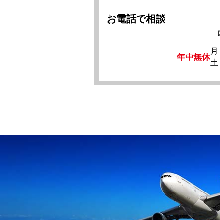
お電話で相談
月
年中無休
土