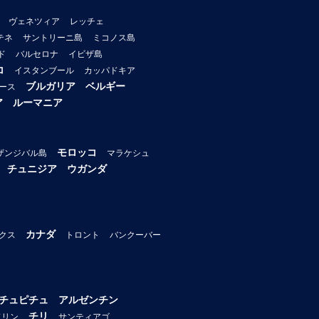
ヴェネツィア
レッチェ
テネ
サントリーニ島
ミコノス島
ド
バルセロナ
イビザ島
コ
イスタンブール
カッパドキア
ブルガリア
ベルギー
ース
ア
ルーマニア
モロッコ
ザンジバル島
マラケシュ
チュニジア
ウガンダ
カナダ
クス
トロント
バンクーバー
チュピチュ
アルゼンチン
チリ
ドリン
サンティアゴ