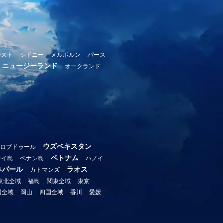
ースト
シドニー
メルボルン
パース
ニュージーランド
オークランド
ウズベキスタン
ロブドゥール
ベトナム
ウイ島
ペナン島
ハノイ
ネパール
ラオス
カトマンズ
東北全域
福島
関東全域
東京
国全域
岡山
四国全域
香川
愛媛