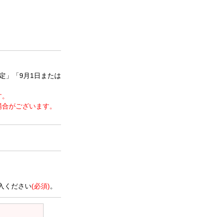
定」「9月1日または
す。
場合がございます。
。
入ください
(必須)
。