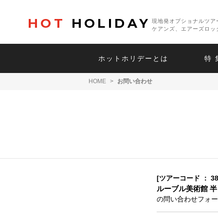
HOT
HOLIDAY
現地発オプショナルツア
ケアンズ、エアーズロッ
ホットホリデーとは
特 
HOME
>
お問い合わせ
[ツアーコード ： 38
ルーブル美術館 半
の問い合わせフォー