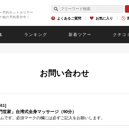
ー予約ホットホリデー
ク他の予約受付中！
よくあるご質問
お気に入り
集
ランキング
新着ツアー
クチコ
お問い合わせ
61]
門世家」台湾式全身マッサージ（90分）
ムです。必須マークの欄には必ずご記入をお願いします。