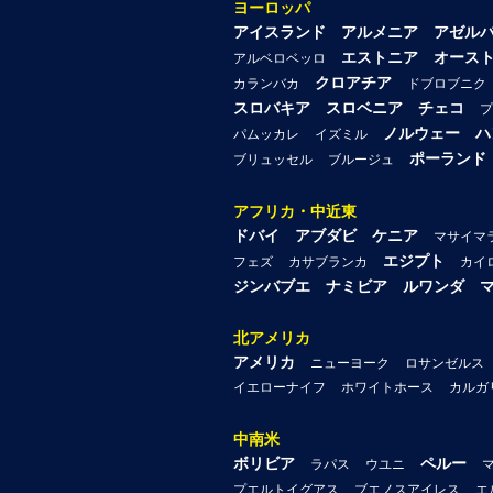
ヨーロッパ
アイスランド
アルメニア
アゼル
エストニア
オース
アルベロベッロ
クロアチア
カランバカ
ドブロブニク
スロバキア
スロベニア
チェコ
プ
ノルウェー
ハ
パムッカレ
イズミル
ポーランド
ブリュッセル
ブルージュ
アフリカ・中近東
ドバイ
アブダビ
ケニア
マサイマ
エジプト
フェズ
カサブランカ
カイ
ジンバブエ
ナミビア
ルワンダ
北アメリカ
アメリカ
ニューヨーク
ロサンゼルス
イエローナイフ
ホワイトホース
カルガ
中南米
ボリビア
ペルー
ラパス
ウユニ
プエルトイグアス
ブエノスアイレス
エ