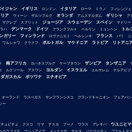
バイジャン
イギリス
イタリア
ロンドン
ローマ
ミラノ
フィレンツェ
トリア
オランダ
ギリシャ
ウィーン
ザルツブルク
アムステルダム
ア
ジョージア
スウェーデン
スペイン
ザグレブ
スプリット
マドリー
デンマーク
ドイツ
トル
ラハ
フランクフルト
ベルリン
ミュンヘン
ンガリー
フィンランド
フランス
ロヴァニエミ
ヘルシンキ
パリ
ニ
ポルトガル
マケドニア
ラトビア
リトアニ
ワルシャワ
クラクフ
南アフリカ
ザンビア
タンザニア
ラ
ヨハネスブルグ
ケープタウン
ヨルダン
イスラエル
ロ
ルクソール
アスワン
エルサレム
テルアビブ
マダガスカル
ボツワナ
エチオピア
オーランド
ラスベガス
サンフランシスコ
グランドキャニオン
フェアバン
リー
ウユニとマ
マチュピチュ
クスコ
リマ
ナスカ
プーノ
ワラス
アレキパ
ルカラファテ
ウシュアイア
メンドーサ
サルタ
バリローチェ
プエルトマ