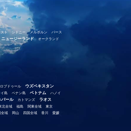
ースト
シドニー
メルボルン
パース
ニュージーランド
オークランド
ウズベキスタン
ロブドゥール
ベトナム
ウイ島
ペナン島
ハノイ
ネパール
ラオス
カトマンズ
東北全域
福島
関東全域
東京
国全域
岡山
四国全域
香川
愛媛