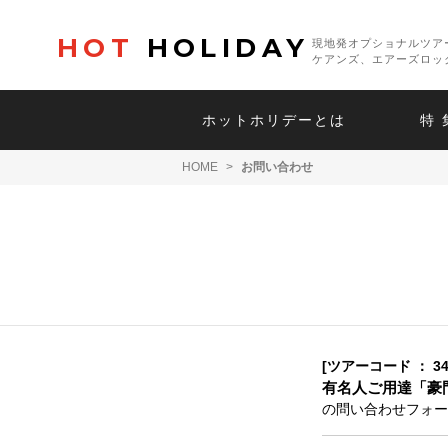
HOT
HOLIDAY
現地発オプショナルツア
ケアンズ、エアーズロッ
ホットホリデーとは
特 
HOME
>
お問い合わせ
[ツアーコード ： 34
有名人ご用達「豪
の問い合わせフォー