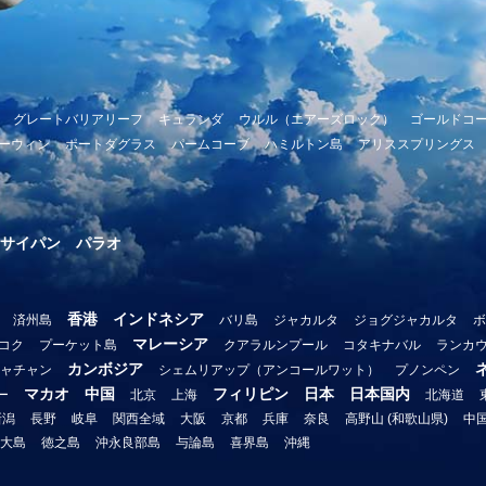
グレートバリアリーフ
キュランダ
ウルル（エアーズロック）
ゴールドコ
ーウィン
ポートダグラス
パームコーブ
ハミルトン島
アリススプリングス
サイパン
パラオ
香港
インドネシア
済州島
バリ島
ジャカルタ
ジョグジャカルタ
ボ
マレーシア
コク
プーケット島
クアラルンプール
コタキナバル
ランカ
カンボジア
ャチャン
シェムリアップ（アンコールワット）
プノンペン
マカオ
中国
フィリピン
日本
日本国内
ー
北京
上海
北海道
新潟
長野
岐阜
関西全域
大阪
京都
兵庫
奈良
高野山 (和歌山県)
中
大島
徳之島
沖永良部島
与論島
喜界島
沖縄