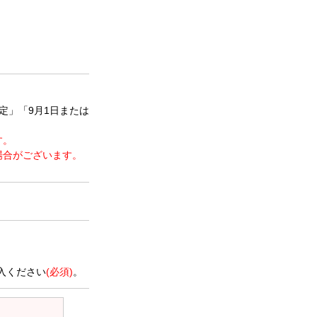
定」「9月1日または
す。
場合がございます。
。
入ください
(必須)
。