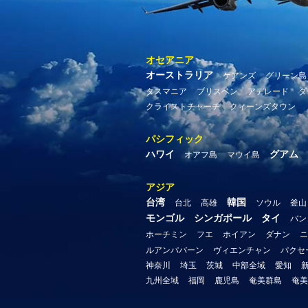
オセアニア
オーストラリア
ケアンズ
グリーン島
タスマニア
ブリスベン
アデレード
ダ
クライストチャーチ
クィーンズタウン
パシフィック
ハワイ
グアム
オアフ島
マウイ島
アジア
台湾
韓国
台北
高雄
ソウル
釜山
モンゴル
シンガポール
タイ
バン
ホーチミン
フエ
ホイアン
ダナン
ニ
ルアンパバーン
ヴィエンチャン
パクセ
神奈川
埼玉
茨城
中部全域
愛知
九州全域
福岡
鹿児島
奄美群島
奄美