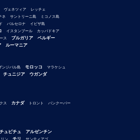
ヴェネツィア
レッチェ
テネ
サントリーニ島
ミコノス島
ド
バルセロナ
イビザ島
コ
イスタンブール
カッパドキア
ブルガリア
ベルギー
ース
ア
ルーマニア
モロッコ
ザンジバル島
マラケシュ
チュニジア
ウガンダ
カナダ
クス
トロント
バンクーバー
チュピチュ
アルゼンチン
チリ
ドリン
サンティアゴ