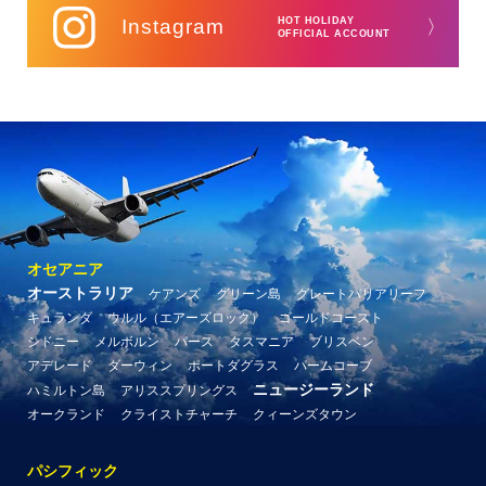
Instagram
HOT HOLIDAY
〉
OFFICIAL ACCOUNT
オセアニア
オーストラリア
ケアンズ
グリーン島
グレートバリアリーフ
キュランダ
ウルル（エアーズロック）
ゴールドコースト
シドニー
メルボルン
パース
タスマニア
ブリスベン
アデレード
ダーウィン
ポートダグラス
パームコーブ
ニュージーランド
ハミルトン島
アリススプリングス
オークランド
クライストチャーチ
クィーンズタウン
パシフィック