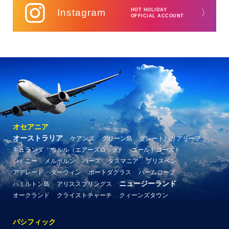
Instagram
HOT HOLIDAY
〉
OFFICIAL ACCOUNT
オセアニア
オーストラリア
ケアンズ
グリーン島
グレートバリアリーフ
キュランダ
ウルル（エアーズロック）
ゴールドコースト
シドニー
メルボルン
パース
タスマニア
ブリスベン
アデレード
ダーウィン
ポートダグラス
パームコーブ
ニュージーランド
ハミルトン島
アリススプリングス
オークランド
クライストチャーチ
クィーンズタウン
パシフィック