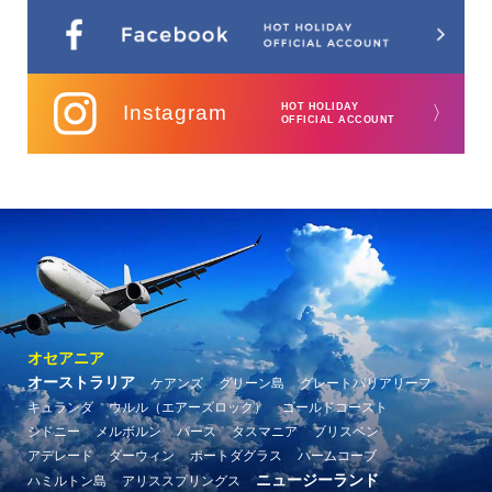
Instagram
HOT HOLIDAY
〉
OFFICIAL ACCOUNT
オセアニア
オーストラリア
ケアンズ
グリーン島
グレートバリアリーフ
キュランダ
ウルル（エアーズロック）
ゴールドコースト
シドニー
メルボルン
パース
タスマニア
ブリスベン
アデレード
ダーウィン
ポートダグラス
パームコーブ
ニュージーランド
ハミルトン島
アリススプリングス