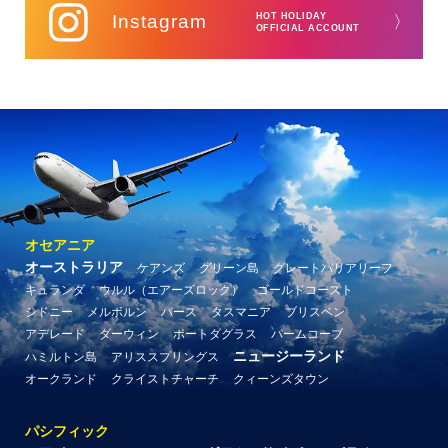
Instagram
HOT HOLIDAY
〉
OFFICIAL ACCOUNT
オセアニア
オーストラリア
ケアンズ
グリーン島
グレートバリアリーフ
キュランダ
ウルル（エアーズロック）
ゴールドコースト
シドニー
メルボルン
パース
タスマニア
ブリスベン
アデレード
ダーウィン
ポートダグラス
パームコーブ
ニュージーランド
ハミルトン島
アリススプリングス
オークランド
クライストチャーチ
クィーンズタウン
パシフィック