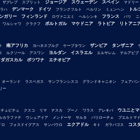
ジョージア
スウェーデン
スペイン
ザグレブ
スプリット
マドリー
デンマーク
ドイツ
トル
ラハ
フランクフルト
ベルリン
ミュンヘン
ンガリー
フィンランド
フランス
ロヴァニエミ
ヘルシンキ
パリ
ニ
ポルトガル
マケドニア
ラトビア
リトアニ
ワルシャワ
クラクフ
南アフリカ
ザンビア
タンザニア
ラ
ヨハネスブルグ
ケープタウン
ヨルダン
イスラエル
ロ
ルクソール
アスワン
エルサレム
テルアビブ
マダガスカル
ボツワナ
エチオピア
オーランド
ラスベガス
サンフランシスコ
グランドキャニオン
フェアバン
リー
ウユニとマ
マチュピチュ
クスコ
リマ
ナスカ
プーノ
ワラス
アレキパ
ルカラファテ
ウシュアイア
メンドーサ
サルタ
バリローチェ
プエルトマ
エクアドル
コス
イロ
フォスドイグアス
サンパウロ
キト
ガラパゴス