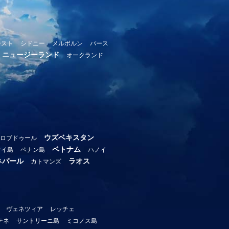
ースト
シドニー
メルボルン
パース
ニュージーランド
オークランド
ウズベキスタン
ロブドゥール
ベトナム
ウイ島
ペナン島
ハノイ
ネパール
ラオス
カトマンズ
ヴェネツィア
レッチェ
テネ
サントリーニ島
ミコノス島