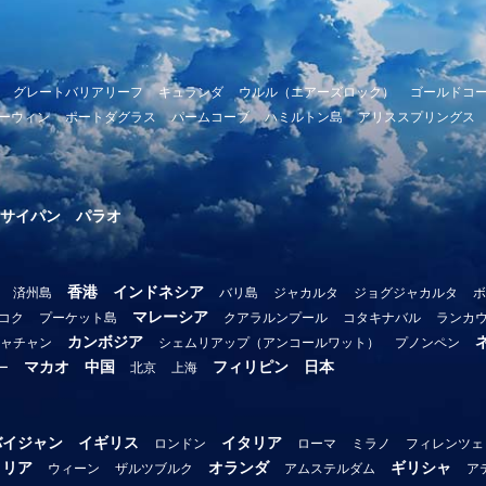
グレートバリアリーフ
キュランダ
ウルル（エアーズロック）
ゴールドコ
ーウィン
ポートダグラス
パームコーブ
ハミルトン島
アリススプリングス
サイパン
パラオ
香港
インドネシア
済州島
バリ島
ジャカルタ
ジョグジャカルタ
ボ
マレーシア
コク
プーケット島
クアラルンプール
コタキナバル
ランカ
カンボジア
ャチャン
シェムリアップ（アンコールワット）
プノンペン
マカオ
中国
フィリピン
日本
ー
北京
上海
バイジャン
イギリス
イタリア
ロンドン
ローマ
ミラノ
フィレンツェ
トリア
オランダ
ギリシャ
ウィーン
ザルツブルク
アムステルダム
ア