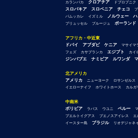
クロアチア
カランバカ
ドブロブニク
スロバキア
スロベニア
チェコ
プ
ノルウェー
ハ
パムッカレ
イズミル
ポーランド
ブリュッセル
ブルージュ
アフリカ・中近東
ドバイ
アブダビ
ケニア
マサイマ
エジプト
フェズ
カサブランカ
カイ
ジンバブエ
ナミビア
ルワンダ
北アメリカ
アメリカ
ニューヨーク
ロサンゼルス
イエローナイフ
ホワイトホース
カルガ
中南米
ボリビア
ペルー
ラパス
ウユニ
プエルトイグアス
ブエノスアイレス
エ
ブラジル
イースター島
リオデジャネ