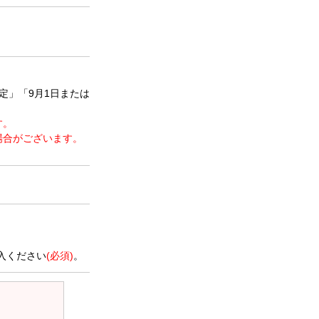
定」「9月1日または
す。
場合がございます。
。
入ください
(必須)
。