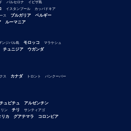
ド
バルセロナ
イビザ島
コ
イスタンブール
カッパドキア
ブルガリア
ベルギー
ース
ア
ルーマニア
モロッコ
ザンジバル島
マラケシュ
チュニジア
ウガンダ
カナダ
クス
トロント
バンクーバー
チュピチュ
アルゼンチン
チリ
ドリン
サンティアゴ
タリカ
グアテマラ
コロンビア