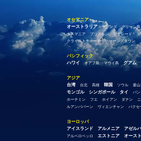
オセアニア
オーストラリア
ケアンズ
グリーン島
タスマニア
ブリスベン
アデレード
ダ
クライストチャーチ
クィーンズタウン
パシフィック
ハワイ
グアム
オアフ島
マウイ島
アジア
台湾
韓国
台北
高雄
ソウル
釜山
モンゴル
シンガポール
タイ
バン
ホーチミン
フエ
ホイアン
ダナン
ニ
ルアンパバーン
ヴィエンチャン
パクセ
ヨーロッパ
アイスランド
アルメニア
アゼル
エストニア
オース
アルベロベッロ