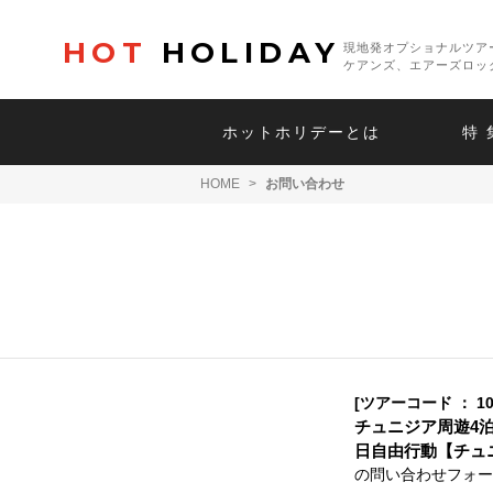
HOT
HOLIDAY
現地発オプショナルツア
ケアンズ、エアーズロッ
ホットホリデーとは
特 
HOME
>
お問い合わせ
[ツアーコード ： 10
チュニジア周遊4
日自由行動【チュニ
の問い合わせフォー