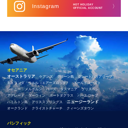
Instagram
HOT HOLIDAY
〉
OFFICIAL ACCOUNT
オセアニア
オーストラリア
ケアンズ
グリーン島
グレートバリアリーフ
キュランダ
ウルル（エアーズロック）
ゴールドコースト
シドニー
メルボルン
パース
タスマニア
ブリスベン
アデレード
ダーウィン
ポートダグラス
パームコーブ
ニュージーランド
ハミルトン島
アリススプリングス
オークランド
クライストチャーチ
クィーンズタウン
パシフィック