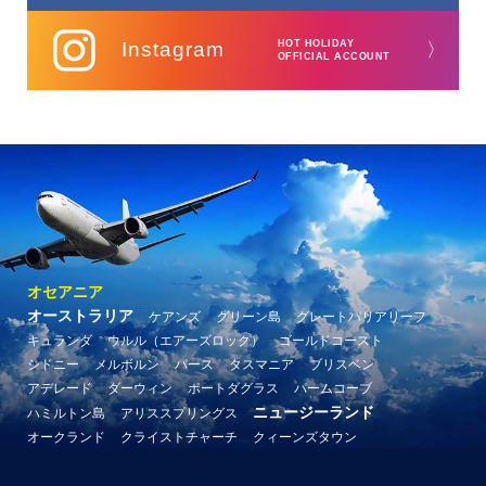
Instagram
HOT HOLIDAY
〉
OFFICIAL ACCOUNT
オセアニア
オーストラリア
ケアンズ
グリーン島
グレートバリアリーフ
キュランダ
ウルル（エアーズロック）
ゴールドコースト
シドニー
メルボルン
パース
タスマニア
ブリスベン
アデレード
ダーウィン
ポートダグラス
パームコーブ
ニュージーランド
ハミルトン島
アリススプリングス
オークランド
クライストチャーチ
クィーンズタウン