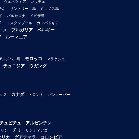
ヴェネツィア
レッチェ
テネ
サントリーニ島
ミコノス島
ド
バルセロナ
イビザ島
コ
イスタンブール
カッパドキア
ブルガリア
ベルギー
ース
ア
ルーマニア
モロッコ
ザンジバル島
マラケシュ
チュニジア
ウガンダ
カナダ
クス
トロント
バンクーバー
チュピチュ
アルゼンチン
チリ
ドリン
サンティアゴ
タリカ
グアテマラ
コロンビア