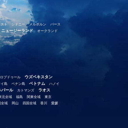
ースト
シドニー
メルボルン
パース
ニュージーランド
オークランド
ウズベキスタン
ロブドゥール
ベトナム
ウイ島
ペナン島
ハノイ
ネパール
ラオス
カトマンズ
東北全域
福島
関東全域
東京
国全域
岡山
四国全域
香川
愛媛