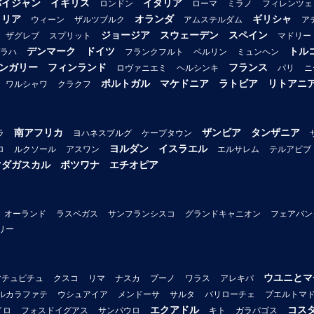
バイジャン
イギリス
イタリア
ロンドン
ローマ
ミラノ
フィレンツェ
トリア
オランダ
ギリシャ
ウィーン
ザルツブルク
アムステルダム
ア
ジョージア
スウェーデン
スペイン
ザグレブ
スプリット
マドリー
デンマーク
ドイツ
トル
ラハ
フランクフルト
ベルリン
ミュンヘン
ンガリー
フィンランド
フランス
ロヴァニエミ
ヘルシンキ
パリ
ニ
ポルトガル
マケドニア
ラトビア
リトアニ
ワルシャワ
クラクフ
南アフリカ
ザンビア
タンザニア
ラ
ヨハネスブルグ
ケープタウン
ヨルダン
イスラエル
ロ
ルクソール
アスワン
エルサレム
テルアビブ
マダガスカル
ボツワナ
エチオピア
オーランド
ラスベガス
サンフランシスコ
グランドキャニオン
フェアバン
リー
ウユニとマ
マチュピチュ
クスコ
リマ
ナスカ
プーノ
ワラス
アレキパ
ルカラファテ
ウシュアイア
メンドーサ
サルタ
バリローチェ
プエルトマ
エクアドル
コス
イロ
フォスドイグアス
サンパウロ
キト
ガラパゴス