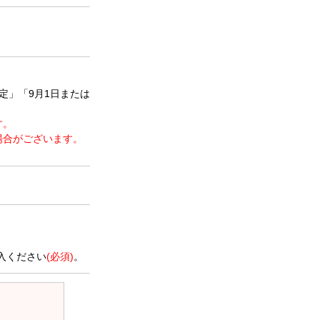
定」「9月1日または
す。
場合がございます。
。
入ください
(必須)
。