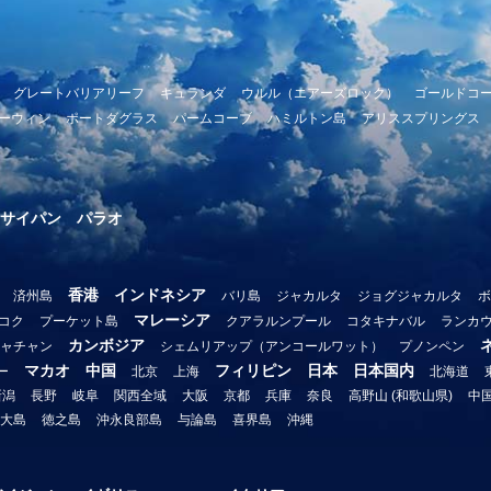
グレートバリアリーフ
キュランダ
ウルル（エアーズロック）
ゴールドコ
ーウィン
ポートダグラス
パームコーブ
ハミルトン島
アリススプリングス
サイパン
パラオ
香港
インドネシア
済州島
バリ島
ジャカルタ
ジョグジャカルタ
ボ
マレーシア
コク
プーケット島
クアラルンプール
コタキナバル
ランカ
カンボジア
ャチャン
シェムリアップ（アンコールワット）
プノンペン
マカオ
中国
フィリピン
日本
日本国内
ー
北京
上海
北海道
新潟
長野
岐阜
関西全域
大阪
京都
兵庫
奈良
高野山 (和歌山県)
中
大島
徳之島
沖永良部島
与論島
喜界島
沖縄