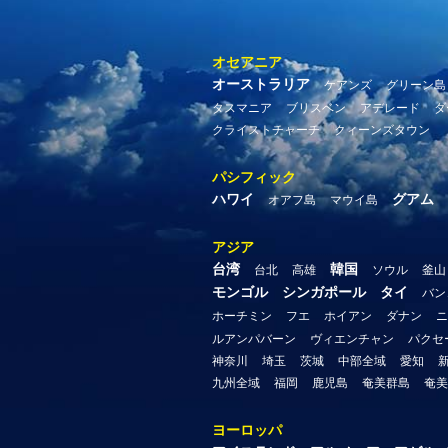
オセアニア
オーストラリア
ケアンズ
グリーン島
タスマニア
ブリスベン
アデレード
ダ
クライストチャーチ
クィーンズタウン
パシフィック
ハワイ
グアム
オアフ島
マウイ島
アジア
台湾
韓国
台北
高雄
ソウル
釜山
モンゴル
シンガポール
タイ
バン
ホーチミン
フエ
ホイアン
ダナン
ニ
ルアンパバーン
ヴィエンチャン
パクセ
神奈川
埼玉
茨城
中部全域
愛知
九州全域
福岡
鹿児島
奄美群島
奄美
ヨーロッパ