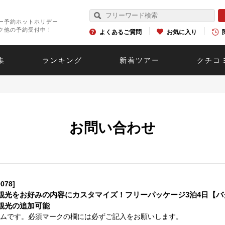
ー予約ホットホリデー
ク他の予約受付中！
よくあるご質問
お気に入り
集
ランキング
新着ツアー
クチコ
お問い合わせ
078]
観光をお好みの内容にカスタマイズ！フリーパッケージ3泊4日【バク
観光の追加可能
ムです。必須マークの欄には必ずご記入をお願いします。