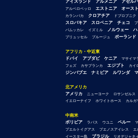
アイスランド
アルメニア
アゼル
エストニア
オース
アルベロベッロ
クロアチア
カランバカ
ドブロブニク
スロバキア
スロベニア
チェコ
プ
ノルウェー
ハ
パムッカレ
イズミル
ポーランド
ブリュッセル
ブルージュ
アフリカ・中近東
ドバイ
アブダビ
ケニア
マサイマ
エジプト
フェズ
カサブランカ
カイ
ジンバブエ
ナミビア
ルワンダ
北アメリカ
アメリカ
ニューヨーク
ロサンゼルス
イエローナイフ
ホワイトホース
カルガ
中南米
ボリビア
ペルー
ラパス
ウユニ
プエルトイグアス
ブエノスアイレス
エ
ブラジル
イースター島
リオデジャネ