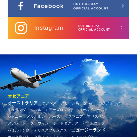
Instagram
HOT HOLIDAY
〉
OFFICIAL ACCOUNT
オセアニア
オーストラリア
ケアンズ
グリーン島
グレートバリアリーフ
キュランダ
ウルル（エアーズロック）
ゴールドコースト
シドニー
メルボルン
パース
タスマニア
ブリスベン
アデレード
ダーウィン
ポートダグラス
パームコーブ
ニュージーランド
ハミルトン島
アリススプリングス
オークランド
クライストチャーチ
クィーンズタウン