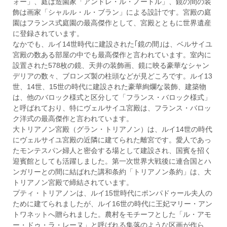
ォー」、庭は造園家「アンドレ・ル・ノートル」、鏡の間の装
飾は画家「シャルル・ル・ブラン」による設計です。宮殿の庭
園はフランス式庭園の最高傑作として、宮殿とともに世界遺産
に登録されています。
なかでも、ルイ14世時代に建設された｢鏡の間｣は、ベルサイユ
宮殿の数ある部屋の中でも最高傑作と言われています。室内に
設置された578枚の鏡、天井の装飾画、鏡に映る豪華なシャン
デリアの数々、ブロンズ製の柱頭などが見どころです。ルイ13
世、14世、15世の時代に建設された豪華絢爛な装飾、建築物
は、他のバロック様式と区分して「フランス・バロック様式」
と呼ばれており、特にヴェルサイユ宮殿は、フランス・バロッ
ク洋式の最高傑作と言われています。
大トリアノン宮殿（グラン・トリアノン）は、ルイ14世の時代
にヴェルサイユ宮殿の近隣に建てられた離宮です。愛人であっ
たモンテスパン婦人と密会する場として建設され、国賓を招く
迎賓館としても活躍しました。第一次世界大戦後に連合国とハ
ンガリーとの間に結ばれた講和条約「トリアノン条約」は、大
トリアノン宮殿で締結されています。
プティ・トリアノンは、ルイ15世時代にポンパドゥール夫人の
ために建てられましたが、ルイ16世の時代に王妃マリー・アン
トワネットへ贈られました。農村をモチーフとした「ル・アモ
ー・ドゥ・ラ・レーヌ」と呼ばれる集落のような区画が作ら