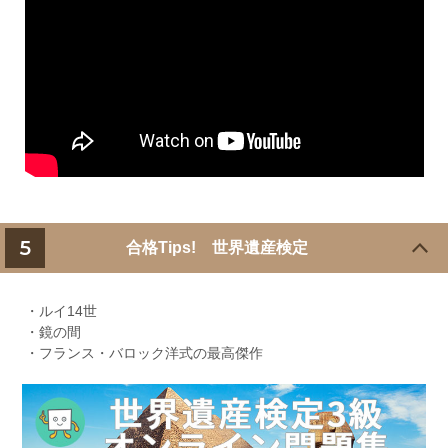
5
合格Tips! 世界遺産検定
・ルイ14世
・鏡の間
・フランス・バロック洋式の最高傑作