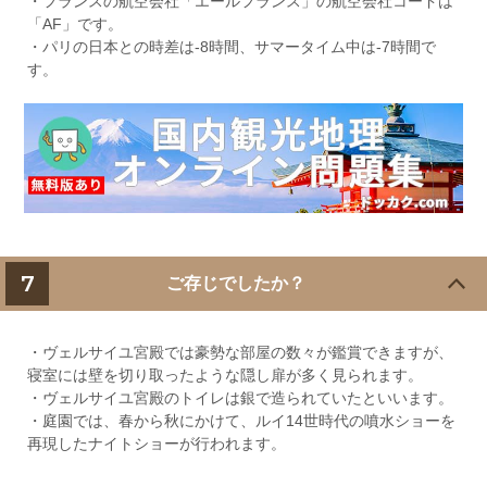
・フランスの航空会社「エールフランス」の航空会社コードは
「AF」です。
・パリの日本との時差は-8時間、サマータイム中は-7時間で
す。
7
ご存じでしたか？
・ヴェルサイユ宮殿では豪勢な部屋の数々が鑑賞できますが、
寝室には壁を切り取ったような隠し扉が多く見られます。
・ヴェルサイユ宮殿のトイレは銀で造られていたといいます。
・庭園では、春から秋にかけて、ルイ14世時代の噴水ショーを
再現したナイトショーが行われます。