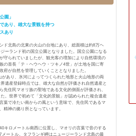
公園」
であり、雄大な景観を持つ
スあり
ンド北島の北東の火山の台地にあり、総面積は約8万ヘ
ュージーランド初の国立公園となりました。国立公園になる
が守られていましたが、観光客の増加により自然環境の
族の首長「テ・ヘウヘウ・ツキノ4世」が土地を国に寄
政府が自然を管理していくこととなりました。
山があり、氷河によってつくられた地形と火山地形の両
の世界遺産登録時点では、雄大な自然が評価され自然遺産と
ら先住民マオリ族の聖地である文化的側面が評価され、
ました。世界で初めて「文化的景観」が認められた複合遺産
言葉で冷たい南からの風という意味で、先住民であるマ
、精神の拠り所となっています。
40キロメートル南西に位置し、マオリの言葉で音のする
97メートル。タフランギ岬はニュージーランド北島の最