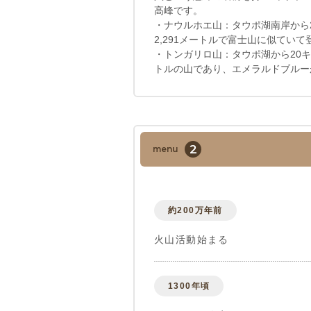
高峰です。
・ナウルホエ山：タウポ湖南岸から
2,291メートルで富士山に似てい
・トンガリロ山：タウポ湖から20キ
トルの山であり、エメラルドブルー
2
menu
約200万年前
火山活動始まる
1300年頃