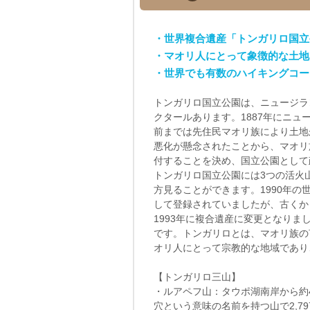
・世界複合遺産「トンガリロ国立
・マオリ人にとって象徴的な土地
・世界でも有数のハイキングコー
トンガリロ国立公園は、ニュージラ
クタールあります。1887年にニ
前までは先住民マオリ族により土地
悪化が懸念されたことから、マオリ
付することを決め、国立公園として
トンガリロ国立公園には3つの活火
方見ることができます。1990年
して登録されていましたが、古くか
1993年に複合遺産に変更となり
です。トンガリロとは、マオリ族の
オリ人にとって宗教的な地域であり
【トンガリロ三山】
・ルアペフ山：タウポ湖南岸から約
穴という意味の名前を持つ山で2,7