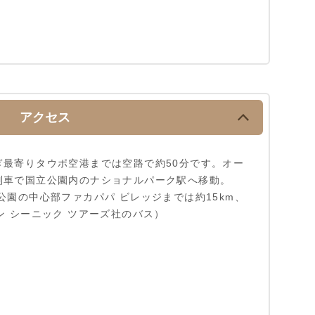
アクセス
ぎ最寄りタウポ空港までは空路で約50分です。オー
列車で国立公園内のナショナルパーク駅へ移動。
公園の中心部ファカパパ ビレッジまでは約15km、
ン シーニック ツアーズ社のバス）