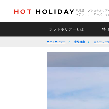
HOT
HOLIDAY
現地発オプショナルツア
ケアンズ、エアーズロッ
ホットホリデーとは
特 
ホットホリデー
世界遺産
ニュージー