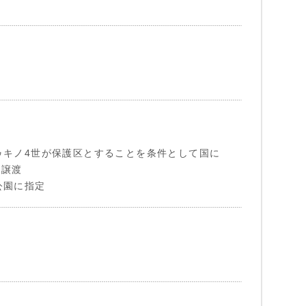
ゥキノ4世が保護区とすることを条件として国に
を譲渡
公園に指定