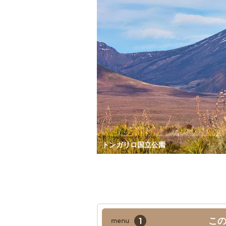
トンガリロ国立公園
1
こ
menu