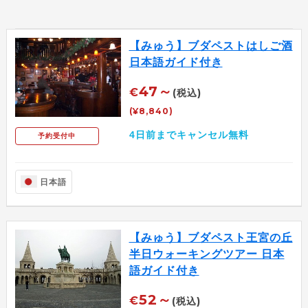
【みゅう】ブダペストはしご酒
日本語ガイド付き
47～
€
(税込)
(¥8,840)
4日前までキャンセル無料
予約受付中
日本語
【みゅう】ブダペスト王宮の丘
半日ウォーキングツアー 日本
語ガイド付き
52～
€
(税込)