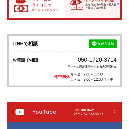
オーダーメイドの旅
あなただけの周遊・個人旅行
を
旅のプロが提案
LINEで相談
050-1720-3714
お電話で相談
国内どの固定電話からも市内通話料金
月～金
9:00～17:00
年中無休
土・日
9:00～12:00（正午）
YouTube
HOT HOLIDAY
〉
OFFICIAL ACCOUNT