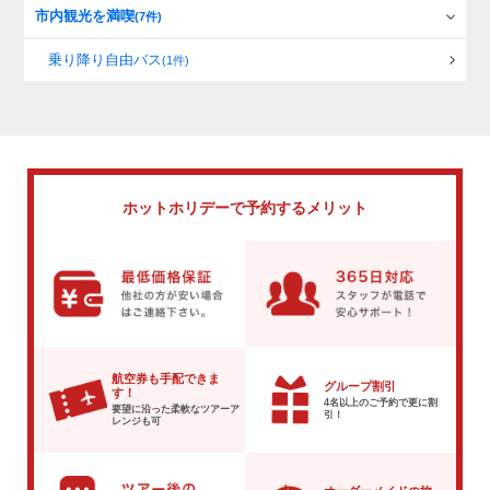
市内観光を満喫
(7件)
乗り降り自由バス
(1件)
ホットホリデーで
予約するメリット
航空券も手配できま
グループ割引
す！
4名以上のご予約で
更に割
要望に沿った柔軟な
ツアーア
引！
レンジも可