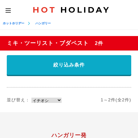
HOT
HOLIDAY
toggle
navigation
ホットホリデー
ハンガリー
ミキ・ツーリスト・ブダペスト
2件
絞り込み条件
並び替え：
1～2件(全2件)
ハンガリー発