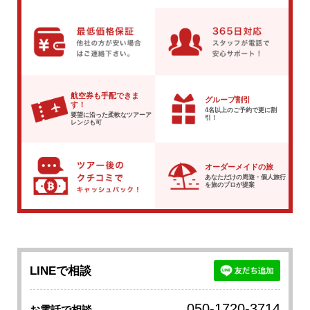
航空券も手配できま
グループ割引
す！
4名以上のご予約で
更に割
要望に沿った柔軟な
ツアーア
引！
レンジも可
オーダーメイドの旅
あなただけの周遊・個人旅行
を
旅のプロが提案
LINEで相談
050-1720-3714
お電話で相談