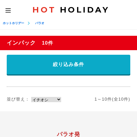
HOT
HOLIDAY
toggle
navigation
ホットホリデー
パラオ
インパック
10件
絞り込み条件
並び替え：
1～10件(全10件)
パラオ発