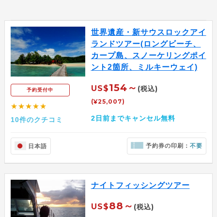
世界遺産・新サウスロックアイ
ランドツアー(ロングビーチ、
カープ島、スノーケリングポイ
ント2箇所、ミルキーウェイ)
154～
US$
(税込)
予約受付中
(¥25,007)
★★★★★
2日前までキャンセル無料
10件のクチコミ
予約券の印刷：
不要
日本語
ナイトフィッシングツアー
88～
US$
(税込)