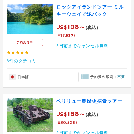
ロックアイランドツアー ミル
キーウェイで泥パック
108～
US$
(税込)
(¥17,537)
予約受付中
2日前までキャンセル無料
★★★★★
6件のクチコミ
予約券の印刷：
不要
日本語
ペリリュー島歴史探索ツアー
188～
US$
(税込)
(¥30,528)
2日前までキャンセル無料