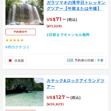
ガラツマオの滝半日トレッキン
グツアー【午前または午後】
71～
US$
(税込)
(¥11,529)
予約受付中
2日前までキャンセル無料
★★★★★
8件のクチコミ
予約券の印刷：
不要
日本語
カヤック&ロックアイランドツ
アー
127～
US$
(税込)
(¥20,623)