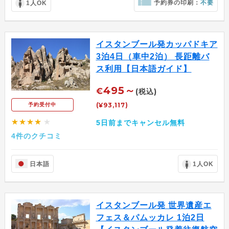
予約券の印刷：
不要
1人OK
イスタンブール発カッパドキア
3泊4日（車中2泊） 長距離バ
ス利用【日本語ガイド】
495～
€
(税込)
(¥93,117)
予約受付中
★★★★
★
5日前までキャンセル無料
4件のクチコミ
日本語
1人OK
イスタンブール発 世界遺産エ
フェス＆パムッカレ 1泊2日