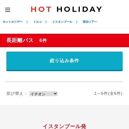
HOT
HOLIDAY
toggle
navigation
ホットホリデー
トルコ
イスタンブール
宿泊ツアー
長距離バス
6件
絞り込み条件
並び替え：
1～6件(全6件)
イスタンブール発