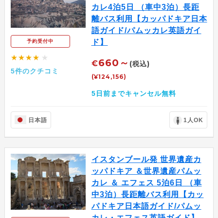
カレ4泊5日 （車中3泊）長距
離バス利用【カッパドキア日本
語ガイド/パムッカレ英語ガイ
ド】
予約受付中
★★★★
★
660～
€
(税込)
5件のクチコミ
(¥124,156)
5日前までキャンセル無料
日本語
1人OK
イスタンブール発 世界遺産カ
ッパドキア ＆世界遺産パムッ
カレ ＆ エフェス 5泊6日 （車
中3泊）長距離バス利用【カッ
パドキア日本語ガイド/パムッ
カレ・エフェス英語ガイド】