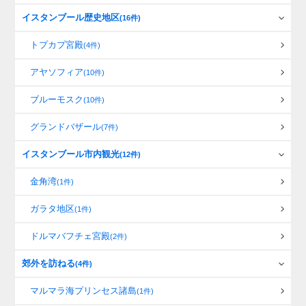
イスタンブール歴史地区
(16件)
トプカプ宮殿
(4件)
アヤソフィア
(10件)
ブルーモスク
(10件)
グランドバザール
(7件)
イスタンブール市内観光
(12件)
金角湾
(1件)
ガラタ地区
(1件)
ドルマバフチェ宮殿
(2件)
郊外を訪ねる
(4件)
マルマラ海プリンセス諸島
(1件)