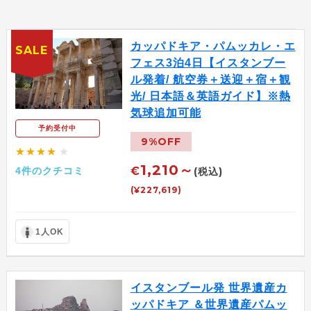
カッパドキア・パムッカレ・エ
SALE
フェス3泊4日【イスタンブー
ル発着/ 航空券＋送迎＋宿＋観
光/ 日本語＆英語ガイド】※熱
気球追加可能
予約受付中
9%OFF
★★★★
★
1,210～
€
4件のクチコミ
(税込)
(¥227,619)
1人OK
イスタンブール発 世界遺産カ
ッパドキア ＆世界遺産パムッ