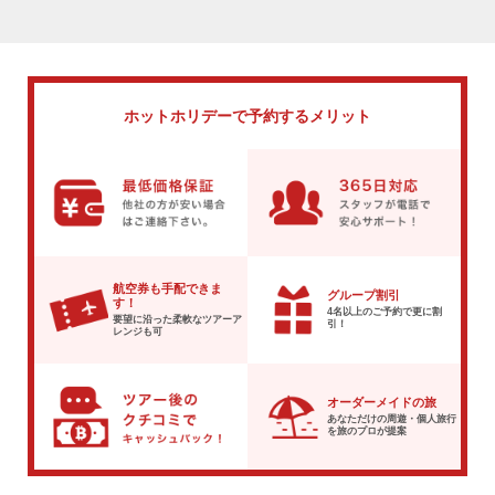
ホットホリデーで
予約するメリット
航空券も手配できま
グループ割引
す！
4名以上のご予約で
更に割
要望に沿った柔軟な
ツアーア
引！
レンジも可
オーダーメイドの旅
あなただけの周遊・個人旅行
を
旅のプロが提案