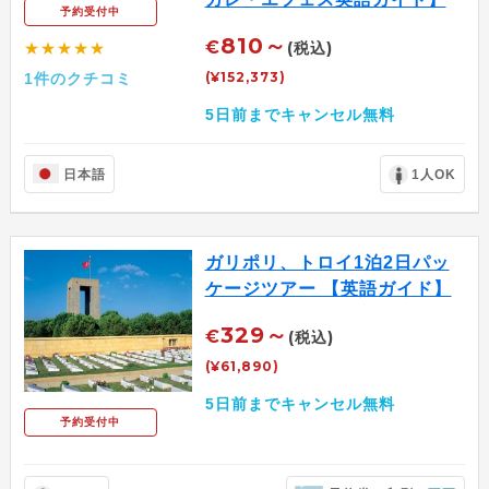
予約受付中
810～
€
(税込)
★★★★★
(¥152,373)
1件のクチコミ
5日前までキャンセル無料
日本語
1人OK
ガリポリ、トロイ1泊2日パッ
ケージツアー 【英語ガイド】
329～
€
(税込)
(¥61,890)
5日前までキャンセル無料
予約受付中