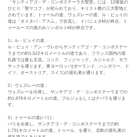
「サンティアゴ・デ・コンポステーラ大聖堂」には、12使徒の
ひとり「聖ヤコブ」が祀られており、キリスト教の三大聖地と
されています。トゥールの道、ヴェズレーの道、ル・ピュイの
道は「オスタバ・アスム」で合流し、イバニェタ峠が終点、ト
ゥールーズの道のみソンポルト峠が終点です。
1）ル・ピュイの道：
ル・ピュイ・アン・ヴレからサンティアゴ・デ・コンポステー
ラまでの約1,522キロメートルの道であり、フランス国内の巡
礼路では最も主流。コンク、フィジャック、カジャルク、モワ
サックを通ります。東ヨーロッパ(ポーランド、ハンガリー、ド
イツ、オーストリア、スイス)の巡礼者が通ります。
2）ヴェズレーの道：
ヴェズレーを出発し、サンチアゴ・デ・コンポステーラまでの
約1,878キロメートルの道。ブルジュもしくはナバラを通りま
す。
3）トゥールの道(パリ)：
パリを出発し、サンチアゴ・デ・コンポステーラまでの約
1,731キロメートルの道。トゥール、を通り、北欧の巡礼者の
巡礼路でもあります。