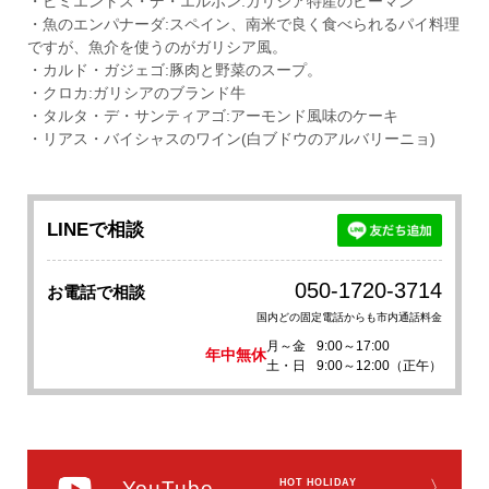
・ピミエントス・デ・エルボン:ガリシア特産のピーマン
・魚のエンパナーダ:スペイン、南米で良く食べられるパイ料理
ですが、魚介を使うのがガリシア風。
・カルド・ガジェゴ:豚肉と野菜のスープ。
・クロカ:ガリシアのブランド牛
・タルタ・デ・サンティアゴ:アーモンド風味のケーキ
・リアス・バイシャスのワイン(白ブドウのアルバリーニョ)
LINEで相談
050-1720-3714
お電話で相談
国内どの固定電話からも市内通話料金
月～金
9:00～17:00
年中無休
土・日
9:00～12:00（正午）
YouTube
HOT HOLIDAY
〉