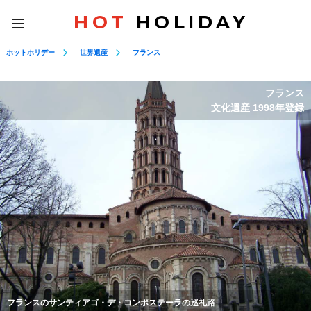
HOT
HOLIDAY
toggle
navigation
ホットホリデー
世界遺産
フランス
フランス
文化遺産 1998年登録
フランスのサンティアゴ・デ・コンポステーラの巡礼路