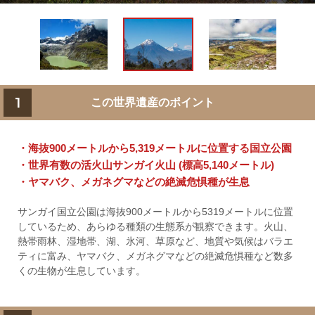
1
この世界遺産のポイント
・海抜900メートルから5,319メートルに位置する国立公園
・世界有数の活火山サンガイ火山 (標高5,140メートル)
・ヤマバク、メガネグマなどの絶滅危惧種が生息
サンガイ国立公園は海抜900メートルから5319メートルに位置
しているため、あらゆる種類の生態系が観察できます。火山、
熱帯雨林、湿地帯、湖、氷河、草原など、地質や気候はバラエ
ティに富み、ヤマバク、メガネグマなどの絶滅危惧種など数多
くの生物が生息しています。