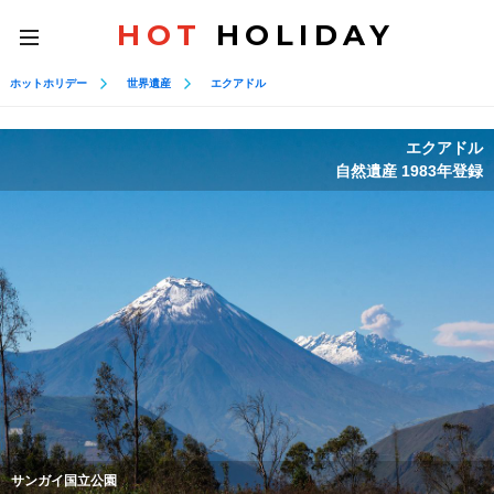
HOT
HOLIDAY
toggle
navigation
ホットホリデー
世界遺産
エクアドル
エクアドル
自然遺産 1983年登録
サンガイ国立公園