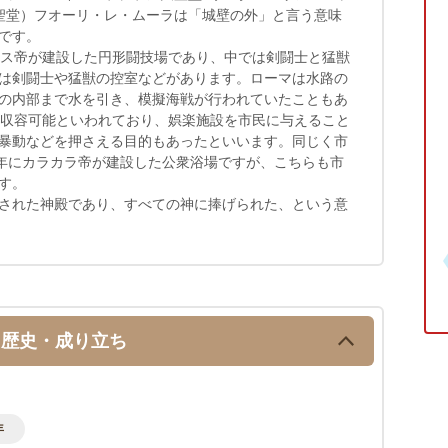
大聖堂）フオーリ・レ・ムーラは「城壁の外」と言う意味
です。
ゥス帝が建設した円形闘技場であり、中では剣闘士と猛獣
は剣闘士や猛獣の控室などがあります。ローマは水路の
の内部まで水を引き、模擬海戦が行われていたこともあ
を収容可能といわれており、娯楽施設を市民に与えること
暴動などを押さえる目的もあったといいます。同じく市
7年にカラカラ帝が建設した公衆浴場ですが、こちらも市
す。
された神殿であり、すべての神に捧げられた、という意
歴史・成り立ち
年