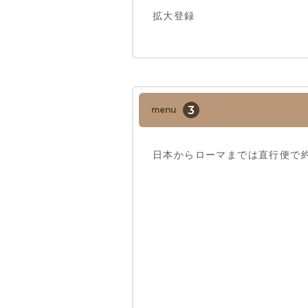
拡大登録
3
menu
日本からローマまでは直行便で約