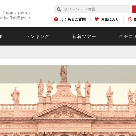
ー予約ホットホリデー
ク他の予約受付中！
よくあるご質問
お気に入り
集
ランキング
新着ツアー
クチコ