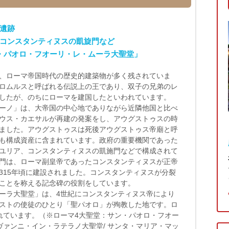
遺跡
コンスタンティヌスの凱旋門など
・パオロ・フオーリ・レ・ムーラ大聖堂」
、ローマ帝国時代の歴史的建築物が多く残されていま
ロムルスと呼ばれる伝説上の王であり、双子の兄弟のレ
したが、のちにローマを建国したといわれています。
ーノ」は、大帝国の中心地でありながら近隣他国と比べ
ウス・カエサルが再建の発案をし、アウグストゥスの時
ました。アウグストゥスは死後アウグストゥス帝廟と呼
も構成資産に含まれています。政府の重要機関であった
ユリア、コンスタンティヌスの凱施門などで構成されて
門は、ローマ副皇帝であったコンスタンティヌスが正帝
315年頃に建設されました。コンスタンティヌスが分裂
ことを称える記念碑の役割をしています。
ーラ大聖堂」は、4世紀にコンスタンティヌス帝により
ストの使徒のひとり「聖パオロ」が殉教した地です。ロ
れています。（※ローマ4大聖堂：サン・パオロ・フオー
ヴァンニ・イン・ラテラノ大聖堂/ サンタ・マリア・マッ