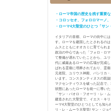
・ローマ帝国の歴史を残す重要な
・コロッセオ、フォロロマーノ、
・ローマ4大聖堂のひとつ「サン
イタリアの首都、ローマの街中には
す。ローマを建国したとされるのは
ムスとともにオオカミに育てられま
政治の中心であった「フォロ・ロマ
て整備が遅れていたことから、ユリ
代に威厳あるローマの広場が完成し
ばれる霊廟に埋葬されており、霊廟
元老院、ユリウス神殿、バシリカ・
います。コンスタンティヌスの凱旋
マクセンティウスを破った記念で、
状態にあったローマを統一に導いた
「サン・パオロ・フオーリ・レ・ム
建造された大聖堂で、イエス・キリ
ーマ4大聖堂のひとつとしても知ら
リ・レ・ムーラ大聖堂/ サン・ジョ