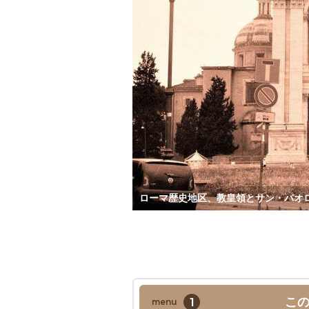
ローマ歴史地区、教皇領とサン・パオ
1
こ
menu