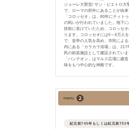
ジョーレ大聖堂/ サン・ピエトロ
で、ローマの郊外にあることが由来
「コロッセオ」は、80年にティト
の戦いが行われていました。地下に
技術に長けていたため、コロッセオ
ります。コロッセオには5～6万人
で、皇帝の人気を高め、市民による
内にある「カラカラ浴場」は、21
民の娯楽施設として建設されていま
「パンテオン」はマルス広場に建造
味をもつ中心的な神殿です。
2
menu
紀元前745年もしくは紀元前753