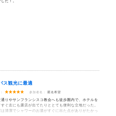
でした！。
パス観光に最適
：
参加者名：
匿名希望
女通りやサンフランシスコ教会へも徒歩圏内で、ホテルを
てすぐ左にも露店が出てたりととても便利な立地だった。
屋は清潔でシャワーのお湯がすぐに出た点がありがたかっ