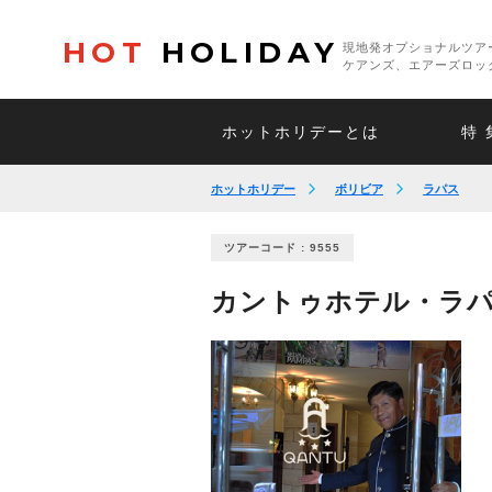
HOT
HOLIDAY
現地発オプショナルツア
ケアンズ、エアーズロッ
ホットホリデーとは
特 
ホットホリデー
ボリビア
ラパス
ツアーコード : 9555
カントゥホテル・ラパ