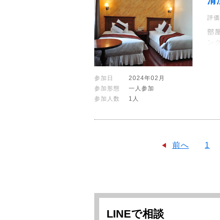
清
評価
部
ン
参加日
2024年02月
参加形態
一人参加
参加人数
1人
前へ
1
LINEで相談