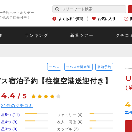
ー予約ホットホリデー
ク他の予約受付中！
よくあるご質問
お気に入り
集
ランキング
新着ツアー
クチコ
ラパス
ラパス空港送迎
宿泊予約
U
ス宿泊予約【往復空港送迎付き】
(
4.4
/
5
4
21
件のクチコミ
21
星5つ (11)
ファミリー (4)
星4つ (9)
友人・同僚 (6)
星3つ (0)
カップル (2)