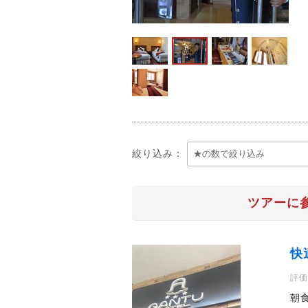
絞り込み：
ツアーに
快
評価
朝