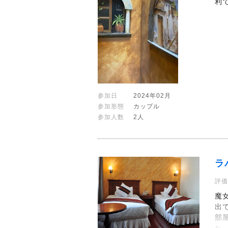
利
参加日
2024年02月
参加形態
カップル
参加人数
2人
ラ
評価
魔
出
部