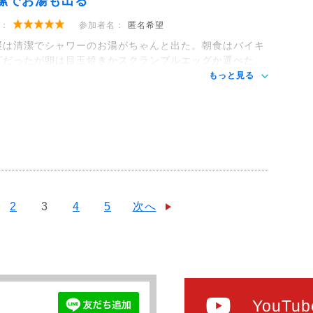
潔でお湯も出る
：
参加者名：
匿名希望
屋は清潔でシャワーのお湯がちゃんと出た。朝食はバイキ
グだったが卵は目玉焼きかスクランブルエッグか選べた。
もっと見る
2
3
4
5
次へ
YouTub