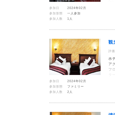
た
参加日
2024年02月
参加形態
一人参加
参加人数
1人
観
評価
ホ
ア
フ
タ
参加日
2024年02月
参加形態
ファミリー
参加人数
2人