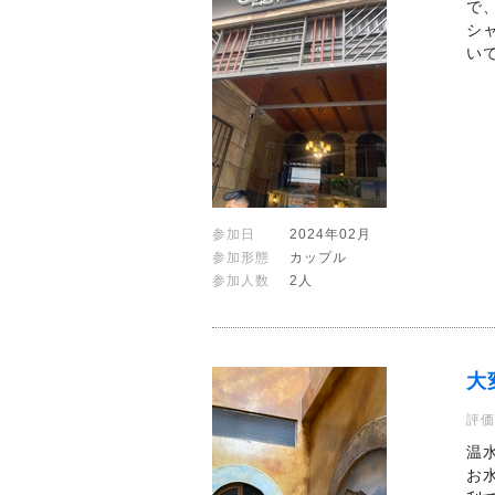
で
シ
い
参加日
2024年02月
参加形態
カップル
参加人数
2人
大
評価
温
お