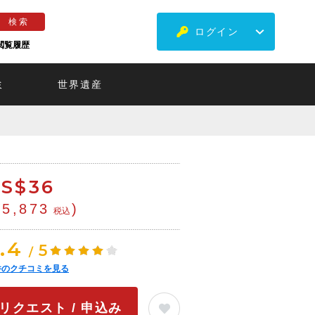
ログイン
閲覧履歴
ミ
世界遺産
S$
36
¥5,873
)
税込
.4
5
/
件のクチコミを見る
リクエスト / 申込み