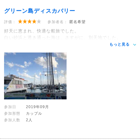
グリーン島ディスカバリー
評価：
参加者名：
匿名希望
好天に恵まれ、快適な船旅でした。
白い砂浜と透き通った海は、さすがに、別天地でした。
もっと見る
参加日
2019年09月
参加形態
カップル
参加人数
2人