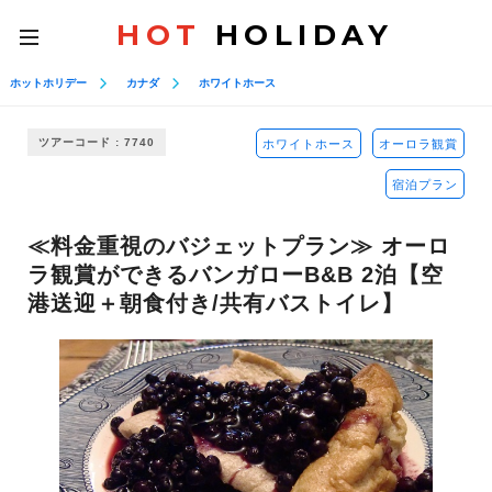
HOT
HOLIDAY
toggle
navigation
ホットホリデー
カナダ
ホワイトホース
ツアーコード : 7740
ホワイトホース
オーロラ観賞
宿泊プラン
≪料金重視のバジェットプラン≫ オーロ
ラ観賞ができるバンガローB&B 2泊【空
港送迎＋朝食付き/共有バストイレ】