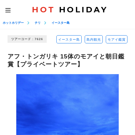
HOT
HOLIDAY
toggle
navigation
ホットホリデー
チリ
イースター島
ツアーコード : 7626
イースター島
島内観光
モアイ鑑賞
アフ・トンガリキ 15体のモアイと朝日鑑
賞【プライベートツアー】