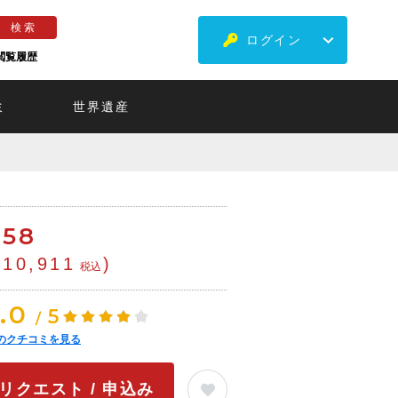
ログイン
閲覧履歴
ミ
世界遺産
€
58
¥10,911
)
税込
.0
5
/
のクチコミを見る
リクエスト / 申込み