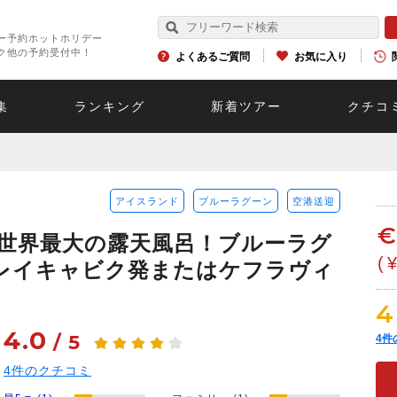
ー予約ホットホリデー
ク他の予約受付中！
よくあるご質問
お気に入り
集
ランキング
新着ツアー
クチコ
アイスランド
ブルーラグーン
空港送迎
世界最大の露天風呂！ブルーラグ
(
【レイキャビク発またはケフラヴィ
4
4.0
/
5
4
件
4
件のクチコミ