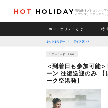
HOT
HOLIDAY
現地発オプショナルツア
ケアンズ、エアーズロッ
ホットホリデーとは
特 
ホットホリデー
アイスランド
ツアーコード : 7200
＜到着日も参加可能＞
ーン 往復送迎のみ 
ーク空港発】