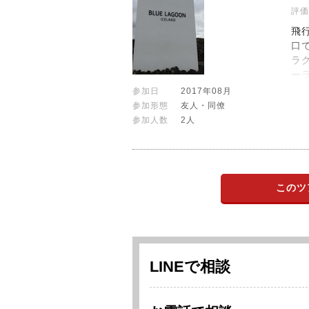
評価
飛
口
ラ
ー
参加日
2017年08月
参加形態
友人・同僚
参加人数
2人
このツ
LINEで相談