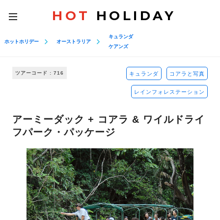
HOT
HOLIDAY
toggle
navigation
キュランダ
ホットホリデー
オーストラリア
ケアンズ
ツアーコード : 716
キュランダ
コアラと写真
レインフォレステーション
アーミーダック + コアラ & ワイルドライ
フパーク・パッケージ