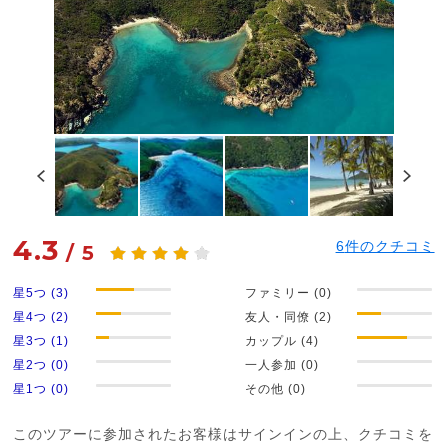
4.3
6
件のクチコミ
/
5
星5つ (3)
ファミリー (0)
星4つ (2)
友人・同僚 (2)
星3つ (1)
カップル (4)
星2つ (0)
一人参加 (0)
星1つ (0)
その他 (0)
このツアーに参加されたお客様はサインインの上、クチコミを