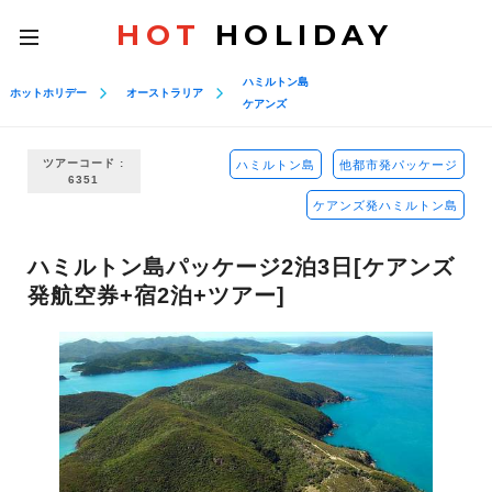
HOT
HOLIDAY
toggle
navigation
ハミルトン島
ホットホリデー
オーストラリア
ケアンズ
ツアーコード :
ハミルトン島
他都市発パッケージ
6351
ケアンズ発ハミルトン島
ハミルトン島パッケージ2泊3日[ケアンズ
発航空券+宿2泊+ツアー]