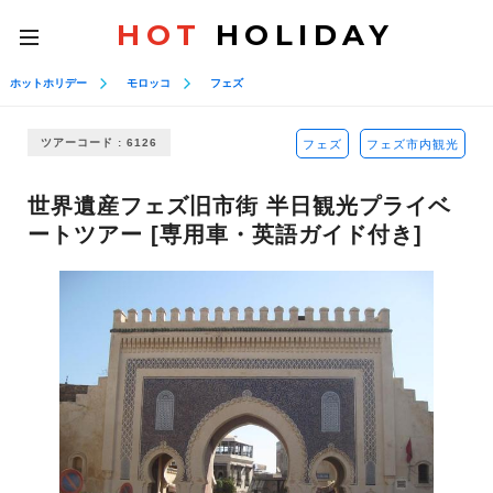
HOT
HOLIDAY
toggle
navigation
ホットホリデー
モロッコ
フェズ
ツアーコード : 6126
フェズ
フェズ市内観光
世界遺産フェズ旧市街 半日観光プライベ
ートツアー [専用車・英語ガイド付き]