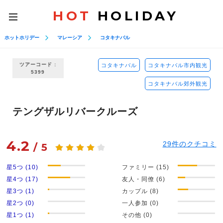
HOT
HOLIDAY
toggle
navigation
ホットホリデー
マレーシア
コタキナバル
ツアーコード :
コタキナバル
コタキナバル市内観光
5399
コタキナバル郊外観光
テングザルリバークルーズ
4.2
29
件のクチコミ
/
5
星5つ (10)
ファミリー (15)
星4つ (17)
友人・同僚 (6)
星3つ (1)
カップル (8)
星2つ (0)
一人参加 (0)
星1つ (1)
その他 (0)