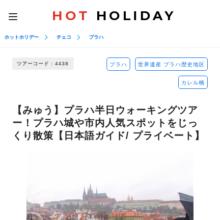
HOT
HOLIDAY
toggle
navigation
ホットホリデー
チェコ
プラハ
ツアーコード : 4438
プラハ
世界遺産 プラハ歴史地区
カレル橋
【みゅう】プラハ半日ウォーキングツア
ー！プラハ城や市内人気スポットをじっ
くり散策【日本語ガイド/ プライベート】