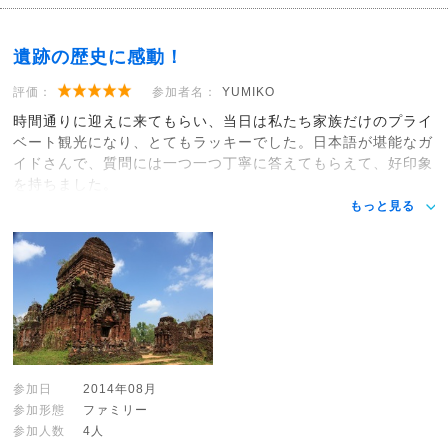
遺跡の歴史に感動！
評価：
参加者名：
YUMIKO
時間通りに迎えに来てもらい、当日は私たち家族だけのプライ
ベート観光になり、とてもラッキーでした。日本語が堪能なガ
イドさんで、質問には一つ一つ丁寧に答えてもらえて、好印象
を持ちました。
もっと見る
参加日
2014年08月
参加形態
ファミリー
参加人数
4人