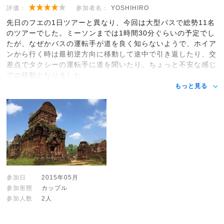
評価：
参加者名：
YOSHIHIRO
先日のフエの1日ツアーと異なり、今回は大型バスで総勢11名
のツアーでした。ミーソンまでは1時間30分ぐらいの予定でし
たが、なぜかバスの運転手が道を良く知らないようで、ホイア
ンから行く時は最初逆方向に移動して途中で引き返したり、交
差点でタクシーの運転手に道を聞いたり、ちょっと不安な感じ
での移動となりました。
もっと見る
参加日
2015年05月
参加形態
カップル
参加人数
2人