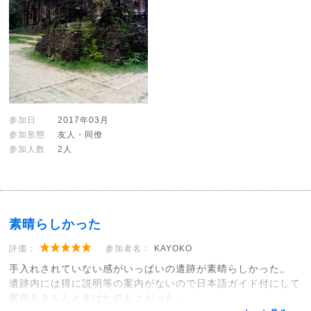
参加日
2017年03月
参加形態
友人・同僚
参加人数
2人
素晴らしかった
評価：
参加者名：
KAYOKO
手入れされていない感がいっぱいの遺跡が素晴らしかった。
遺跡内には得に説明等の案内がないので日本語ガイド付にして
案内をきちんときけたのもよかった。