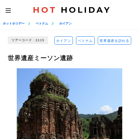
HOT
HOLIDAY
toggle
navigation
ホットホリデー
ベトナム
ホイアン
ツアーコード : 2115
ホイアン
ベトナム
世界遺産を訪れる
世界遺産ミーソン遺跡