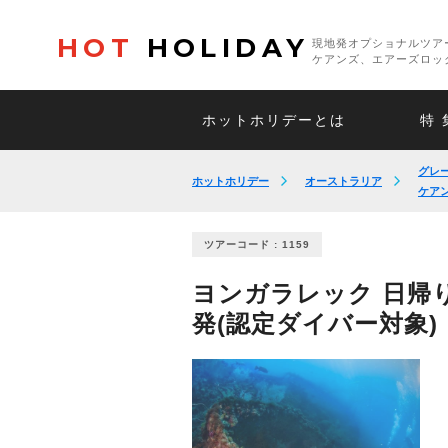
HOT
HOLIDAY
現地発オプショナルツア
ケアンズ、エアーズロッ
ホットホリデーとは
特 
グレ
ホットホリデー
オーストラリア
ケア
ツアーコード : 1159
ヨンガラレック 日帰
発(認定ダイバー対象)