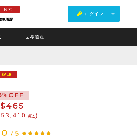
ログイン
閲覧履歴
ミ
世界遺産
SALE
5%OFF
$
465
¥53,410
)
税込
.0
5
/