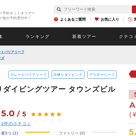
ー予約ホットホリデー
ク他の予約受付中！
よくあるご質問
お気に入り
集
ランキング
新着ツアー
クチコ
ートバリアリーフ
ンズ
グレートバリアリーフ
日帰りダイビング
アウターリーフ
りダイビングツアー タウンズビル
A
5.0
/
5
(
2
件のクチコミ
5
星5つ (2)
ファミリー (0)