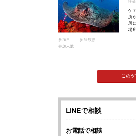
評価
ケ
所
所
場
参加日
参加形態
参加人数
このツ
LINEで相談
お電話で相談