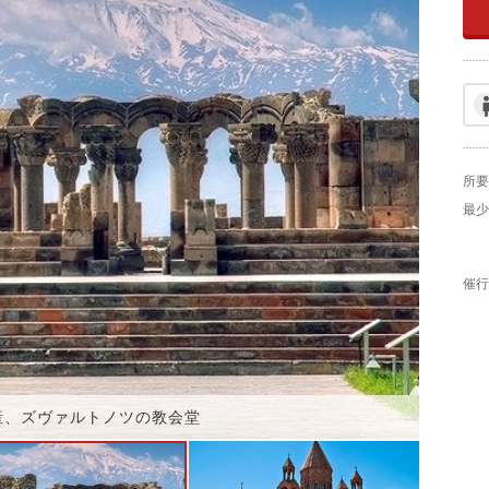
所要
最少
催行
産、ズヴァルトノツの教会堂