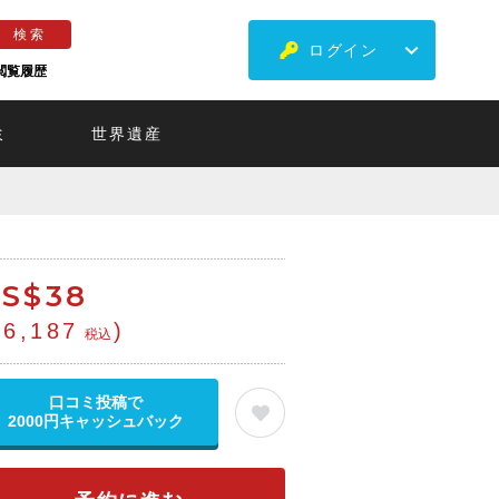
ログイン
閲覧履歴
ミ
世界遺産
S$
38
¥6,187
)
税込
口コミ投稿で
2000円キャッシュバック