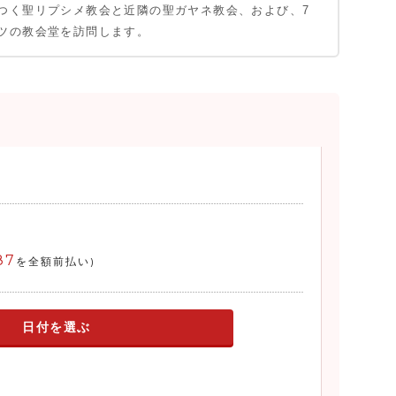
つく聖リプシメ教会と近隣の聖ガヤネ教会、および、7
ツの教会堂を訪問します。
87
を全額前払い)
日付を選ぶ