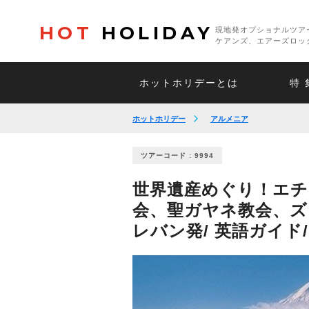
HOT
HOLIDAY
現地発オプショナルツア
ケアンズ、エアーズロッ
ホットホリデーとは
特 
ホットホリデー
アルメニア
ツアーコード : 9994
世界遺産めぐり！エチ
会、聖ガヤネ教会、ズ
レバン発/ 英語ガイド