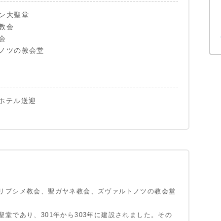
ン大聖堂
教会
会
ノツの教会堂
ホテル送迎
リプシメ教会、聖ガヤネ教会、ズヴァルトノツの教会堂
堂であり、301年から303年に建設されました。その