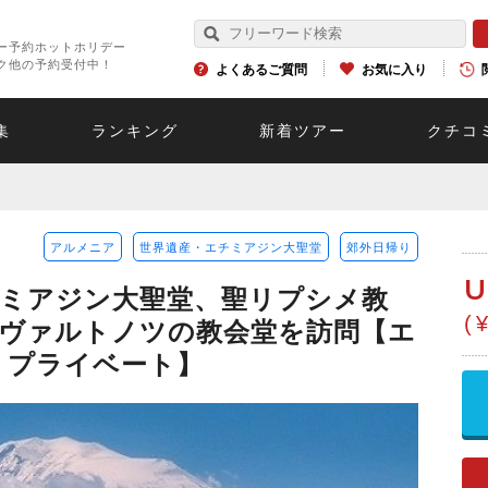
ー予約ホットホリデー
ク他の予約受付中！
よくあるご質問
お気に入り
集
ランキング
新着ツアー
クチコ
アルメニア
世界遺産・エチミアジン大聖堂
郊外日帰り
U
ミアジン大聖堂、聖リプシメ教
(
ヴァルトノツの教会堂を訪問【エ
/ プライベート】