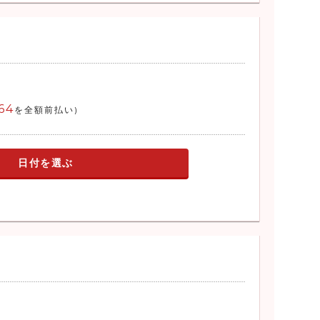
64
を全額前払い)
日付を選ぶ