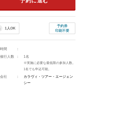
予約に進む
予約券
1人OK
印刷不要
時間
：
催行人数
：
1名
※実施に必要な最低限の参加人数。
1名でも申込可能。
会社
：
カラヴィ・ツアー・エージェン
シー