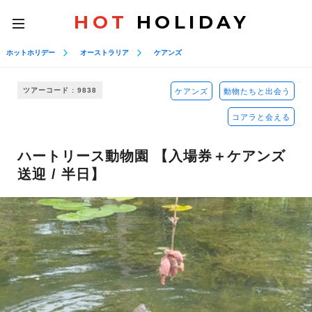
HOT
HOLIDAY
toggle
navigation
ホットホリデー
オーストラリア
ケアンズ
ツアーコード : 9838
ケアンズ
動物たちと出会う
コアラと会える
ハートリース動物園 【入場券＋ケアンズ
送迎 / 半日】