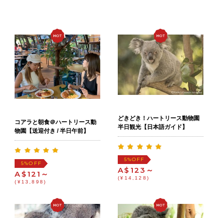
どきどき！ハートリース動物園
コアラと朝食＠ハートリース動
半日観光【日本語ガイド】
物園【送迎付き / 半日午前】
OFF
5%
OFF
5%
A$123～
A$121～
(¥14,128)
(¥13,898)