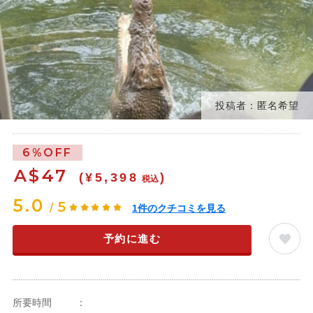
投稿者：匿名希望
6%OFF
A$
47
(¥5,398
)
税込
5.0
5
/
1
件のクチコミを見る
予約に進む
所要時間
：