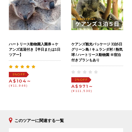
ハートリース動物園入園券＋ケ
ケアンズ観光パッケージ 3泊5日
アンズ送迎付き【半日または1日
グリーン島 / キュランダ村 / 熱気
ツアー】
球 / ハートリース動物園 ※宿泊
付きプランもあり
OFF
5%
OFF
A$104～
2%
A$971～
(¥11,946)
(¥111,530)
このツアーに関連する一覧