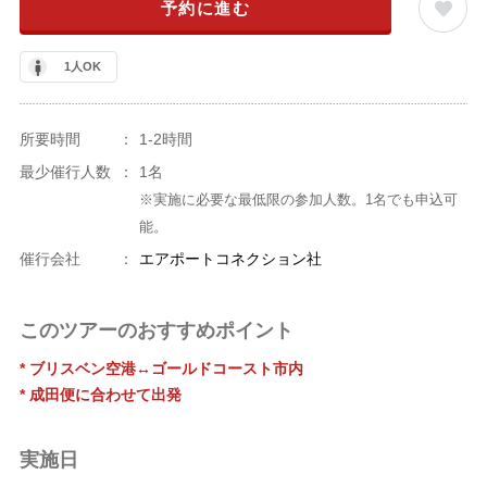
予約に進む
1人OK
所要時間
：
1-2時間
最少催行人数
：
1名
※実施に必要な最低限の参加人数。1名でも申込可
能。
催行会社
：
エアポートコネクション社
このツアーのおすすめポイント
* ブリスベン空港↔︎ゴールドコースト市内
* 成田便に合わせて出発
実施日