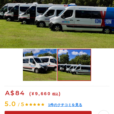
A$
84
(¥9,660
)
税込
5.0
5
/
1
件のクチコミを見る