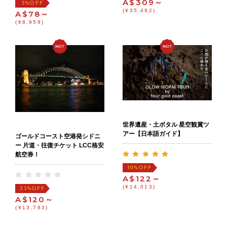
A$309～
OFF
3%
(¥35,492)
A$78～
(¥8,959)
世界遺産・土ボタル 星空観賞ツ
アー【日本語ガイド】
ゴールドコースト空港発シドニ
ー 片道・往復チケット LCC格安
航空券！
OFF
10%
A$122～
(¥14,013)
OFF
33%
A$120～
(¥13,783)