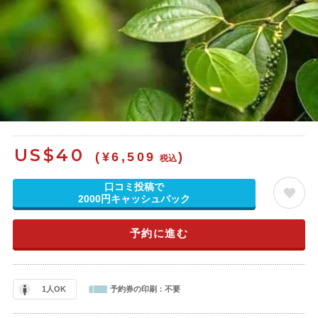
US$
40
(¥6,509
)
税込
口コミ投稿で
2000円キャッシュバック
予約に進む
1人OK
予約券の印刷：
不要