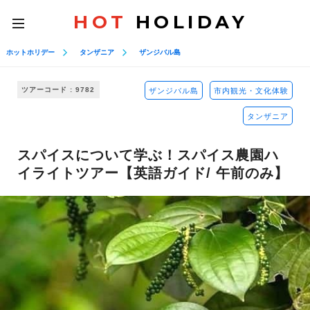
HOT
HOLIDAY
toggle
navigation
ホットホリデー
タンザニア
ザンジバル島
ツアーコード : 9782
ザンジバル島
市内観光・文化体験
タンザニア
スパイスについて学ぶ！スパイス農園ハ
イライトツアー【英語ガイド/ 午前のみ】