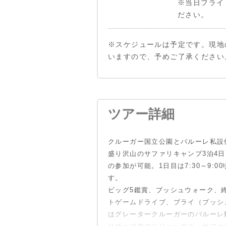
※当日フライ
ださい。
※スケジュールは予定です。現地
いますので、予めご了承ください
1日目
バルーレ動物
ッジ。
緑豊かな場所
ツアー詳細
イベートロッ
ン、ゾウ、バ
クルーガー国立公園とバルーレ私設
盛り沢山のサファリキャンプ3泊4
の参加が可能。1日目は7:30～9:0
す。
ビッグ5鑑賞、ブッシュウォーク、
トゲームドライブ、ブライ（ブッシ
はグレータークルーガーのバルーレ