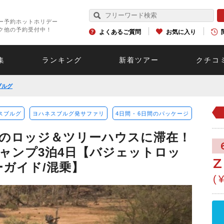
ー予約ホットホリデー
ク他の予約受付中！
よくあるご質問
お気に入り
集
ランキング
新着ツアー
クチコ
ブルグ
スブルグ
ヨハネスブルグ発サファリ
4日間 - 6日間のパッケージ
のロッジ＆ツリーハウスに滞在！
ャンプ3泊4日【バジェットロッ
ーガイド/混乗】
(