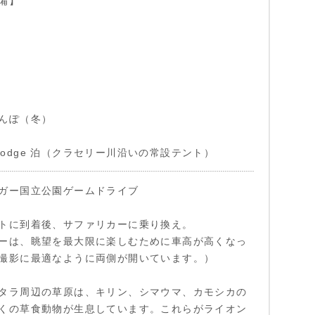
備】
んぽ（冬）
se Lodge 泊（クラセリー川沿いの常設テント）
ガー国立公園ゲームドライブ
トに到着後、サファリカーに乗り換え。
ーは、眺望を最大限に楽しむために車高が高くなっ
撮影に最適なように両側が開いています。）
タラ周辺の草原は、キリン、シマウマ、カモシカの
くの草食動物が生息しています。これらがライオン