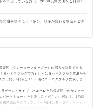
トを予定している方は、20:00以降の便をご利用く
の交通事情等により多少、順序が変わる場合もござ
。
区にある、リラックスした静かなプライベート・ロ
にあるこの快適なロッジは、一年中滞在可能。プラ
ジの敷地は電気柵で囲まれており、歩き回るライオ
ッファローの侵入を防いでいます。
保護区（グレータークルーガー）の両方を訪問できる、
日！ヨハネスブルグ市内もしくはヨハネスブルク空港から
0頃の出発、4日目は17:00頃にヨハネスブルグに戻りま
終日ゲームドライブ、バルーレ自然保護区でのサンセッ
ュバーベキュー）をお楽しみください。宿泊は、1泊目
動物保護区内のロッジ、2～3泊目はモトララ・ゲーム・