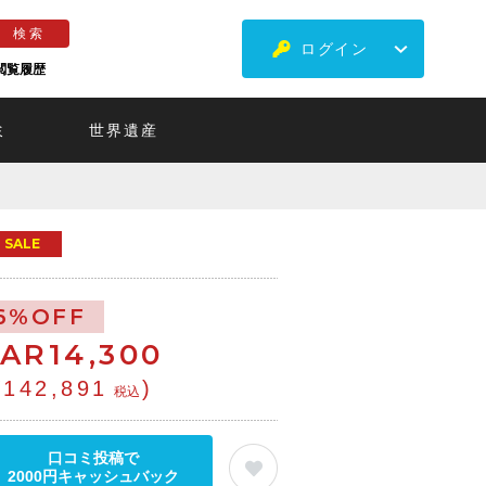
ログイン
閲覧履歴
ミ
世界遺産
SALE
6%OFF
ZAR
14,300
¥142,891
)
税込
口コミ投稿で
2000円キャッシュバック