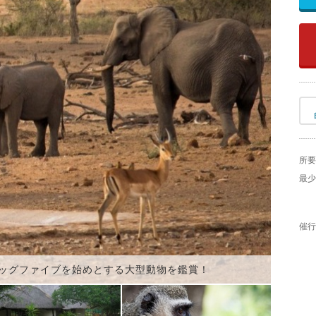
所要
最少
催行
ッグファイブを始めとする大型動物を鑑賞！