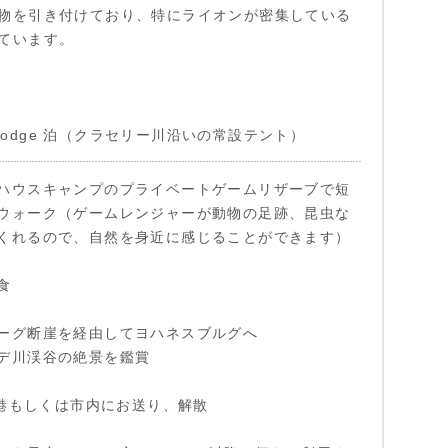
物を引き付けており、特にライオンが密集している
ています。
se Lodge 泊（クラセリー川沿いの常設テント）
ハウスキャンプのプライベートゲームリザーブで短
ウォーク（ゲームレンジャーが動物の足跡、昆虫な
くれるので、自然を身近に感じることができます）
食
ーグ断崖を経由してヨハネスブルグへ
デ川渓谷の絶景を鑑賞
、空港もしくは市内にお送り、解散