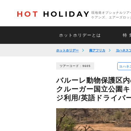
HOT
HOLIDAY
現地発オプショナルツア
ケアンズ、エアーズロッ
ホットホリデーとは
特 
ホットホリデー
南アフリカ
ヨハネス
ツアーコード : 9605
ヨハネ
バルーレ動物保護区内
クルーガー国立公園キ
ジ利用/英語ドライバ