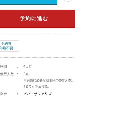
予約に進む
予約券
印刷不要
時間
：
4日間
催行人数
：
2名
※実施に必要な最低限の参加人数。
1名でも申込可能。
会社
：
ビバ・サファリズ