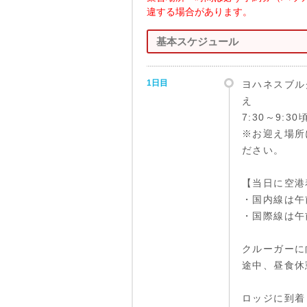
違する場合があります。
基本スケジュール
1日目
ヨハネスブル
え
7:30～9:3
※お迎え場所
ださい。
【当日に空港
・国内線は午
・国際線は午
クルーガーに
途中、昼食休
ロッジに到着