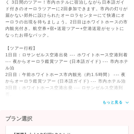
く 3日間のツアー！市内ホテルに宿泊しながら日本語ガイ
ド付きのオーロラツアーに2回参加できます。市内の灯りが
届かない郊外に設けられたオーロラセンターにて快適にオ
ーロラの出現を待ちましょう。2日目はホワイトホースの市
内観光付き。航空券+宿+送迎ツアー+空港送迎がセットに
なったお得なパック。
【ツアー行程】
1日目：ロサンゼルス空港出発 --- ホワイトホース空港到着
--- 夜からオーロラ鑑賞ツアー (日本語ガイド) --- 市内ホテ
ル泊
2日目：午前ホワイトホース市内観光（約1.5時間） --- 夜
からオーロラ鑑賞ツアー (日本語ガイド) --- 市内ホテル泊
3日目：ホワイトホース空港出発 --- ロサンゼルス空港到
着。
もっと見る
プラン選択