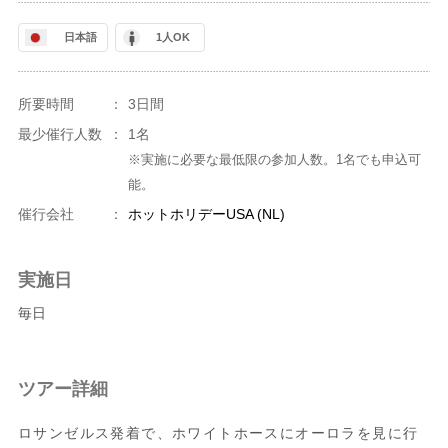
日本語
1人OK
所要時間
：
3日間
最少催行人数
：
1名
※実施に必要な最低限の参加人数。1名でも申込可
能。
催行会社
：
ホットホリデーUSA (NL)
実施日
毎日
ツアー詳細
ロサンゼルス発着で、ホワイトホースにオーロラを見に行